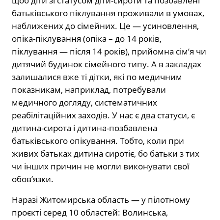
щоб діти зі статусом діти-сироти та позбавлені
батьківського піклування проживали в умовах,
наближених до сімейних. Це — усиновлення,
опіка-піклування (опіка – до 14 років,
піклування — після 14 років), прийомна сім’я чи
дитячий будинок сімейного типу. А в закладах
залишалися вже ті дітки, які по медичним
показникам, наприклад, потребували
медичного догляду, систематичних
реабілітаційних заходів. У нас є два статуси, є
дитина-сирота і дитина-позбавлена
батьківського опікування. Тобто, коли при
живих батьках дитина сиротіє, бо батьки з тих
чи інших причин не могли виконувати свої
обов’язки.
Наразі Житомирська область — у пілотному
проєкті серед 10 областей: Волинська,