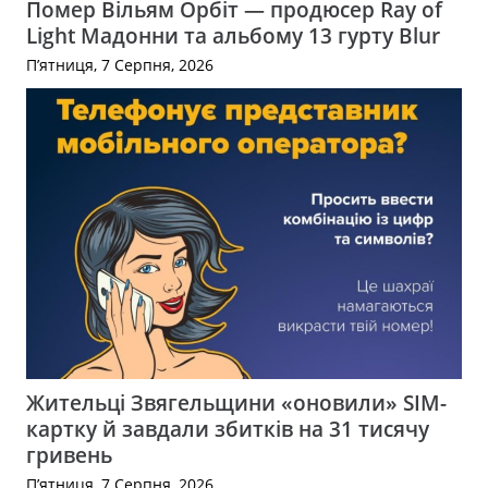
Помер Вільям Орбіт — продюсер Ray of
Light Мадонни та альбому 13 гурту Blur
П’ятниця, 7 Серпня, 2026
Жительці Звягельщини «оновили» SIM-
картку й завдали збитків на 31 тисячу
гривень
П’ятниця, 7 Серпня, 2026