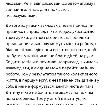
людьми. Речі, відпрацьовані до автоматизму і
звичайні для нас, для них часто є
незрозумілими.
До того ж, у таких закладах є певні принципи,
правила, наприклад, ніхто не дослухається до
твоєї думки, до твоєї особистості. І оскільки
представники закладу можуть міняти роботу, в
більшості закладів вони орієнтовані на те, щоб
не бути емпатійними, не брати дітей на руки.
Бо дитина тільки починає, наприклад, з кимось
взаємодіяти, а людина може перейти на іншу
роботу. Тому результатом такого колективного
життя, в першу чергу, є невпевненість дитини у
собі, в неї не формується ідентичність як така.
Дитину ніхто не бачить, не зважає на те, чим
вона особлива. Тому у дітей в інституціях
відсутнє уявлення про себе в цьому світі — хто