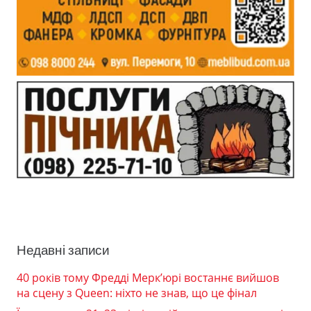
Недавні записи
40 років тому Фредді Мерк’юрі востаннє вийшов
на сцену з Queen: ніхто не знав, що це фінал