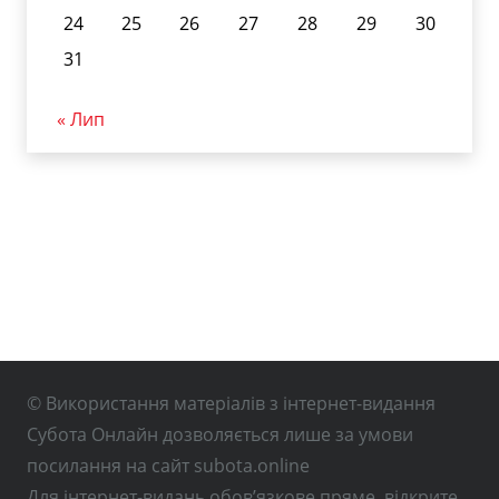
24
25
26
27
28
29
30
31
« Лип
© Використання матеріалів з інтернет-видання
Субота Онлайн дозволяється лише за умови
посилання на сайт subota.online
Для інтернет-видань обов’язкове пряме, відкрите