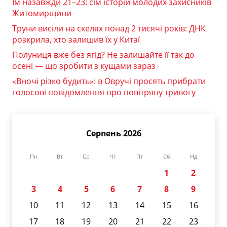
Їм назавжди 21–23: сім історій молодих захисників
Житомирщини
Труни висіли на скелях понад 2 тисячі років: ДНК
розкрила, хто залишив їх у Китаї
Полуниця вже без ягід? Не залишайте її так до
осені — що зробити з кущами зараз
«Вночі різко будить»: в Овручі просять прибрати
голосові повідомлення про повітряну тривогу
Серпень 2026
Пн
Вт
Ср
Чт
Пт
Сб
Нд
1
2
3
4
5
6
7
8
9
10
11
12
13
14
15
16
17
18
19
20
21
22
23