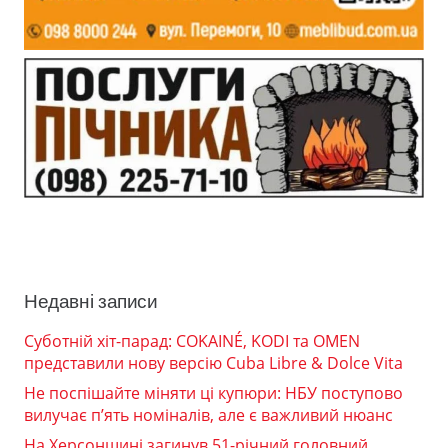
Недавні записи
Суботній хіт-парад: COKAINÉ, KODI та OMEN
представили нову версію Cuba Libre & Dolce Vita
Не поспішайте міняти ці купюри: НБУ поступово
вилучає п’ять номіналів, але є важливий нюанс
На Херсонщині загинув 51-річний головний