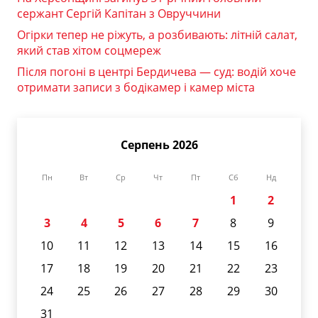
сержант Сергій Капітан з Овруччини
Огірки тепер не ріжуть, а розбивають: літній салат,
який став хітом соцмереж
Після погоні в центрі Бердичева — суд: водій хоче
отримати записи з бодікамер і камер міста
Серпень 2026
Пн
Вт
Ср
Чт
Пт
Сб
Нд
1
2
3
4
5
6
7
8
9
10
11
12
13
14
15
16
17
18
19
20
21
22
23
24
25
26
27
28
29
30
31