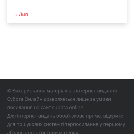
« Лип
© Використання матеріалів з інтернет-видання
Субота Онлайн дозволяється лише за умови
посилання на сайт subota.online
Для інтернет-видань обов’язкове пряме, відкрите
для пошукових систем гіперпосилання у першому
абзаці на конкретний матеріал.