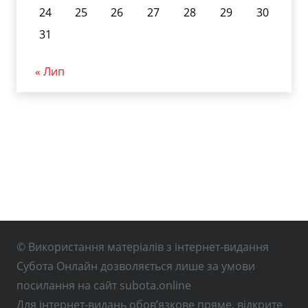
24
25
26
27
28
29
30
31
« Лип
© Використання матеріалів з інтернет-видання
Субота Онлайн дозволяється лише за умови
посилання на сайт subota.online
Для інтернет-видань обов’язкове пряме, відкрите