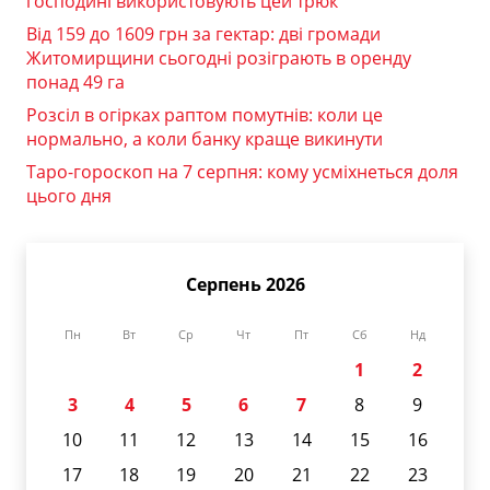
господині використовують цей трюк
Від 159 до 1609 грн за гектар: дві громади
Житомирщини сьогодні розіграють в оренду
понад 49 га
Розсіл в огірках раптом помутнів: коли це
нормально, а коли банку краще викинути
Таро-гороскоп на 7 серпня: кому усміхнеться доля
цього дня
Серпень 2026
Пн
Вт
Ср
Чт
Пт
Сб
Нд
1
2
3
4
5
6
7
8
9
10
11
12
13
14
15
16
17
18
19
20
21
22
23