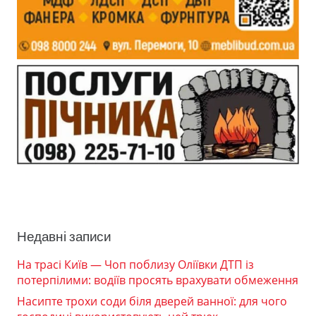
Недавні записи
На трасі Київ — Чоп поблизу Оліївки ДТП із
потерпілими: водіїв просять врахувати обмеження
Насипте трохи соди біля дверей ванної: для чого