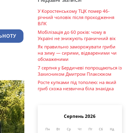
У Коростенському ТЦК помер 46-
річний чоловік після проходження
ВЛК
Мобілізація до 60 років: чому в
ЬНОТУ
Україні не знижують граничний вік
Як правильно заморожувати гриби
на зиму — сирими, відвареними чи
обсмаженими
7 серпня у Бердичеві попрощаються із
Захисником Дмитром Плаксюком
Росте купками під тополею: на який
гриб схожа незвична біла знахідка
Серпень 2026
Пн
Вт
Ср
Чт
Пт
Сб
Нд