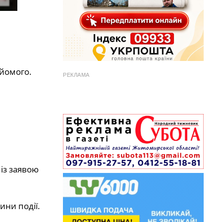
айомого.
РЕКЛАМА
із заявою
ини події.