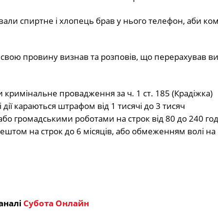
вали спиртне і хлопець брав у нього телефон, аби ко
н свою провину визнав та розповів, що перерахував в
 кримінальне провадження за ч. 1 ст. 185 (Крадіжка)
дії караються штрафом від 1 тисячі до 3 тисяч
бо громадськими роботами на строк від 80 до 240 год
ештом на строк до 6 місяців, або обмеженням волі на 
аналі
Субота Онлайн