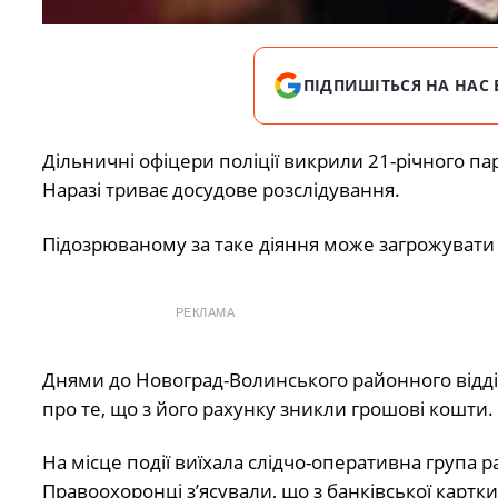
ПІДПИШІТЬСЯ НА НАС 
Дільничні офіцери поліції викрили 21-річного пар
Наразі триває досудове розслідування.
Підозрюваному за таке діяння може загрожувати 
РЕКЛАМА
Днями до Новоград-Волинського районного відділ
про те, що з його рахунку зникли грошові кошти.
На місце події виїхала слідчо-оперативна група р
Правоохоронці з’ясували, що з банківської картк