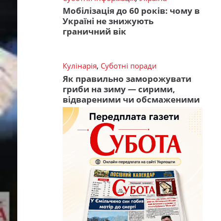
Мобілізація до 60 років: чому в
Україні не знижують
граничний вік
Кулінарія
,
Суботні поради
Як правильно заморожувати
гриби на зиму — сирими,
відвареними чи обсмаженими