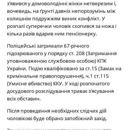
з’явився у домоволодінні жінки нетверезим і,
вочевидь, на ґрунті давніх непорозумінь між
колишнім подружжям виник конфлікт. У
розпалі суперечки чоловік схопився за ножа і
кілька разів вдарив ним пенсіонерку.
Поліцейські затримали 67-річного
підозрюваного у порядку ст. 208 (Затримання
уповноваженою службовою особою) КПК
України. Подію кваліфіковано за ст.15 (Замах на
кримінальне правопорушення), ч.1 ст.115
(Умисне вбивство) ККУ. У ході розпочатого
досудового розслідування триває з’ясування
всіх обставин.
Після проведення необхідних слідчих дій
чоловікові буде обрано запобіжний захід.