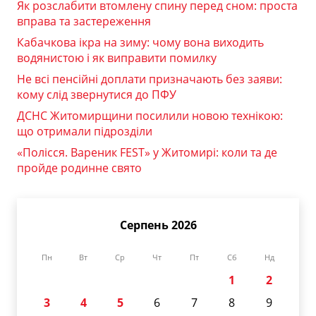
Як розслабити втомлену спину перед сном: проста
вправа та застереження
Кабачкова ікра на зиму: чому вона виходить
водянистою і як виправити помилку
Не всі пенсійні доплати призначають без заяви:
кому слід звернутися до ПФУ
ДСНС Житомирщини посилили новою технікою:
що отримали підрозділи
«Полісся. Вареник FEST» у Житомирі: коли та де
пройде родинне свято
Серпень 2026
Пн
Вт
Ср
Чт
Пт
Сб
Нд
1
2
3
4
5
6
7
8
9