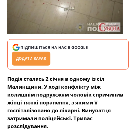
ПІДПИШІТЬСЯ НА НАС В GOOGLE
ДОДАТИ ЗАРАЗ
Подія сталась 2 січня в одному із сіл
Малинщини. У ході конфлікту між
колишнім подружжям чоловік спричинив
жінці тяжкі поранення, з якими її
госпіталізовано до лікарні. Винуватця
затримали поліцейські. Триває
розслідування.