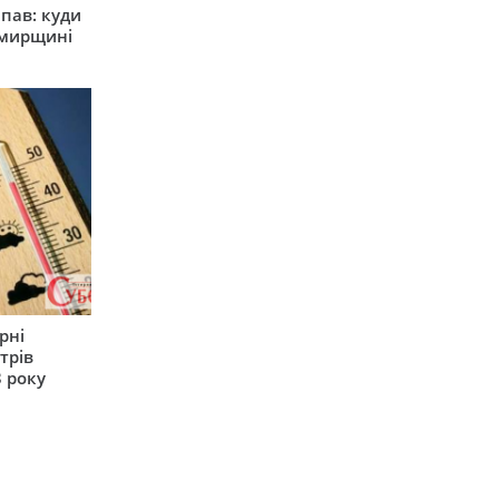
япав: куди
омирщині
рні
трів
 року