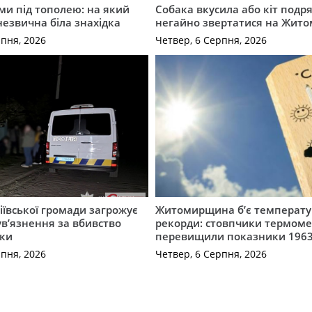
ми під тополею: на який
Собака вкусила або кіт подр
незвична біла знахідка
негайно звертатися на Жит
рпня, 2026
Четвер, 6 Серпня, 2026
ївської громади загрожує
Житомирщина б’є температу
 ув’язнення за вбивство
рекорди: стовпчики термоме
ки
перевищили показники 1963
рпня, 2026
Четвер, 6 Серпня, 2026