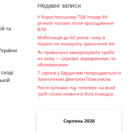
Недавні записи
У Коростенському ТЦК помер 46-
річний чоловік після проходження
ій та
ВЛК
Мобілізація до 60 років: чому в
Україні не знижують граничний вік
України
Як правильно заморожувати гриби
на зиму — сирими, відвареними чи
обсмаженими
 сході
7 серпня у Бердичеві попрощаються із
Захисником Дмитром Плаксюком
ькій
Росте купками під тополею: на який
гриб схожа незвична біла знахідка
Серпень 2026