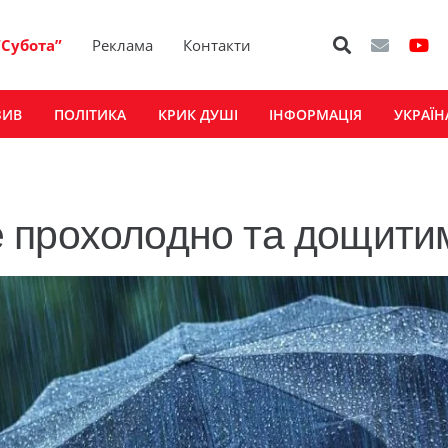
“Субота”
Реклама
Контакти
ЗИВ
ПОЛІТИКА
КРИК ДУШІ
ІНФОРМАЦІЯ
УКРАЇН
 прохолодно та дощити