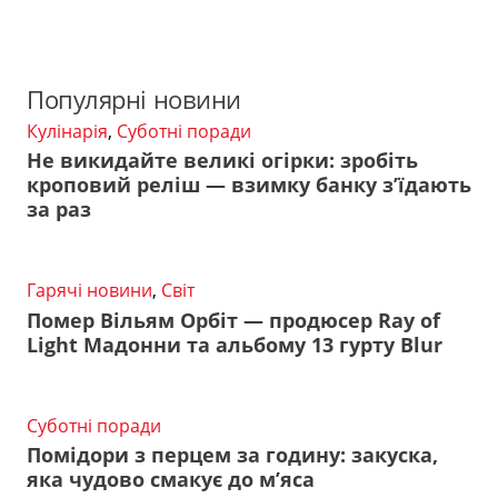
Популярні новини
Кулінарія
,
Суботні поради
Не викидайте великі огірки: зробіть
кроповий реліш — взимку банку з’їдають
за раз
Гарячі новини
,
Світ
Помер Вільям Орбіт — продюсер Ray of
Light Мадонни та альбому 13 гурту Blur
Суботні поради
Помідори з перцем за годину: закуска,
яка чудово смакує до м’яса