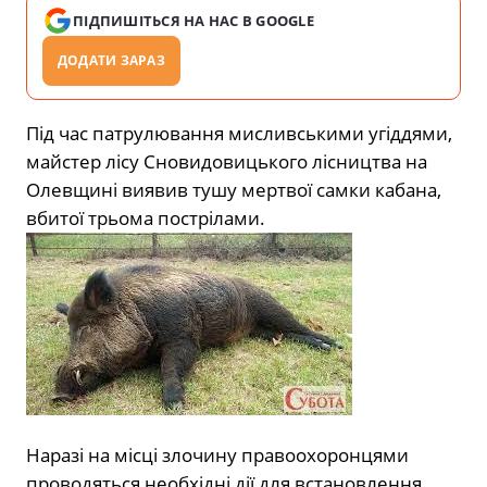
ПІДПИШІТЬСЯ НА НАС В GOOGLE
ДОДАТИ ЗАРАЗ
Під час патрулювання мисливськими угіддями,
майстер лісу Сновидовицького лісництва на
Олевщині виявив тушу мертвої самки кабана,
вбитої трьома пострілами.
Наразі на місці злочину правоохоронцями
проводяться необхідні дії для встановлення