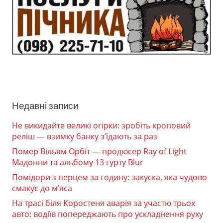
Недавні записи
Не викидайте великі огірки: зробіть кроповий
реліш — взимку банку з’їдають за раз
Помер Вільям Орбіт — продюсер Ray of Light
Мадонни та альбому 13 гурту Blur
Помідори з перцем за годину: закуска, яка чудово
смакує до м’яса
На трасі біля Коростеня аварія за участю трьох
авто: водіїв попереджають про ускладнення руху