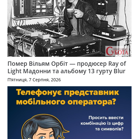
Помер Вільям Орбіт — продюсер Ray of
Light Мадонни та альбому 13 гурту Blur
П’ятниця, 7 Серпня, 2026