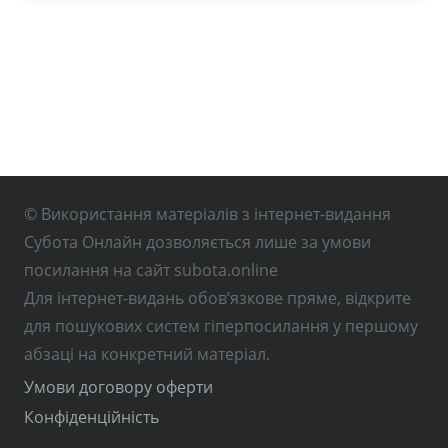
© Використання матеріалів з інтернет-видання
Субота Онлайн дозволяється лише за умови
посилання на сайт subota.online
Для інтернет-видань обов’язкове пряме, відкрите
для пошукових систем гіперпосилання у першому
абзаці на конкретний матеріал.
Умови договору оферти
Конфіденційність