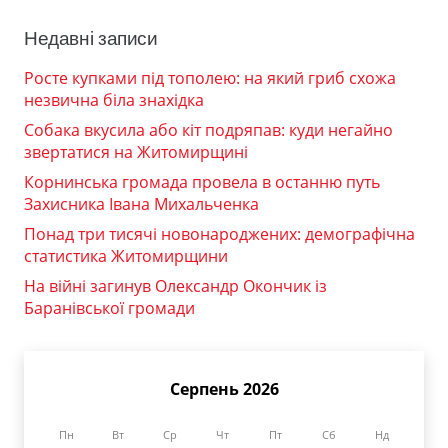
Недавні записи
Росте купками під тополею: на який гриб схожа
незвична біла знахідка
Собака вкусила або кіт подряпав: куди негайно
звертатися на Житомирщині
Корнинська громада провела в останню путь
Захисника Івана Михальченка
Понад три тисячі новонароджених: демографічна
статистика Житомирщини
На війні загинув Олександр Окончик із
Баранівської громади
Серпень 2026
Пн
Вт
Ср
Чт
Пт
Сб
Нд