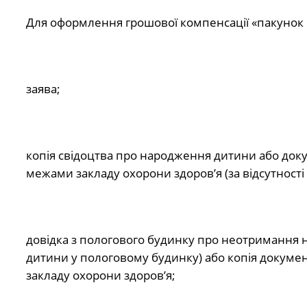
Для оформлення грошової компенсації «пакунок 
заява;
копія свідоцтва про народження дитини або док
межами закладу охорони здоров’я (за відсутност
довідка з пологового будинку про неотримання 
дитини у пологовому будинку) або копія докуме
закладу охорони здоров’я;