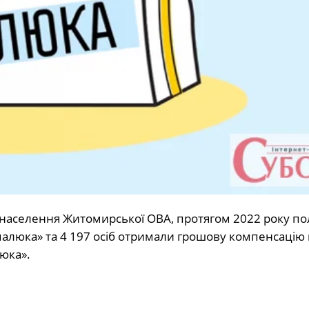
 населення Житомирської ОВА, протягом 2022 року п
малюка» та 4 197 осіб отримали грошову компенсацію 
юка».