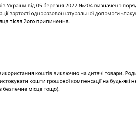
рів України від 05 березня 2022 №204 визначено поря
ції вартості одноразової натуральної допомоги «паку
сяця після його припинення.
використання коштів виключно на дитячі товари. Ро
истовувати кошти грошової компенсації на будь-які н
 в безпечне місце тощо).