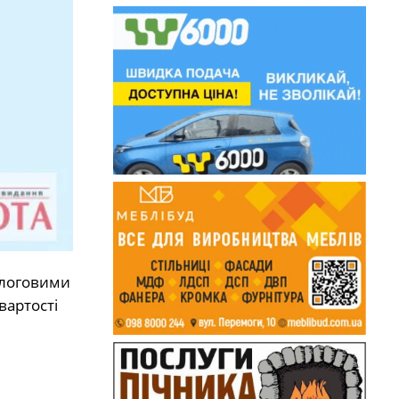
ологовими
вартості