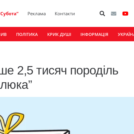
“Субота”
Реклама
Контакти
ЗИВ
ПОЛІТИКА
КРИК ДУШІ
ІНФОРМАЦІЯ
УКРАЇН
е 2,5 тисяч породіль
алюка”