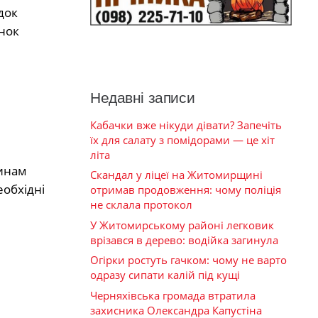
док
нок
Недавні записи
Кабачки вже нікуди дівати? Запечіть
їх для салату з помідорами — це хіт
літа
динам
Скандал у ліцеї на Житомирщині
еобхідні
отримав продовження: чому поліція
не склала протокол
У Житомирському районі легковик
врізався в дерево: водійка загинула
Огірки ростуть гачком: чому не варто
одразу сипати калій під кущі
Черняхівська громада втратила
захисника Олександра Капустіна