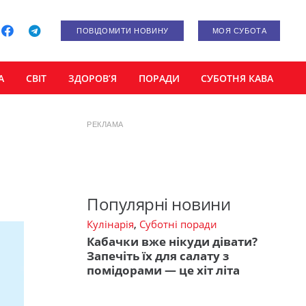
ПОВІДОМИТИ НОВИНУ
МОЯ СУБОТА
А
СВІТ
ЗДОРОВ’Я
ПОРАДИ
СУБОТНЯ КАВА
РЕКЛАМА
Популярні новини
Кулінарія
,
Суботні поради
Кабачки вже нікуди дівати?
Запечіть їх для салату з
помідорами — це хіт літа