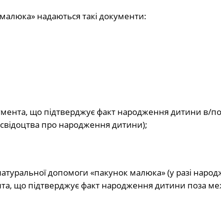
малюка» надаються такі документи:
умента, що підтверджує факт народження дитини в/по
і свідоцтва про народження дитини);
натуральної допомоги «пакунок малюка» (у разі наро
нта, що підтверджує факт народження дитини поза м