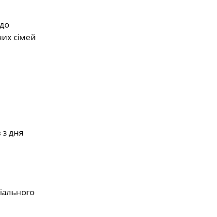
 до
них сімей
 з дня
іального