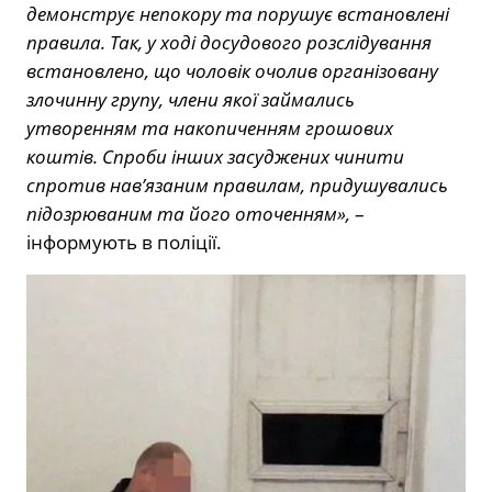
демонструє непокору та порушує встановлені
правила. Так, у ході досудового розслідування
встановлено, що чоловік очолив організовану
злочинну групу, члени якої займались
утворенням та накопиченням грошових
коштів. Спроби інших засуджених чинити
спротив нав’язаним правилам, придушувались
підозрюваним та його оточенням»,
–
інформують в поліції.