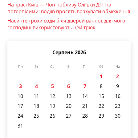
На трасі Київ — Чоп поблизу Оліївки ДТП із
потерпілими: водіїв просять врахувати обмеження
Насипте трохи соди біля дверей ванної: для чого
господині використовують цей трюк
Серпень 2026
Пн
Вт
Ср
Чт
Пт
Сб
Нд
1
2
3
4
5
6
7
8
9
10
11
12
13
14
15
16
17
18
19
20
21
22
23
24
25
26
27
28
29
30
31