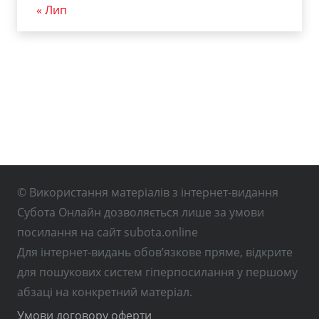
« Лип
© Використання матеріалів з інтернет-видання
Субота Онлайн дозволяється лише за умови
посилання на сайт subota.online
Для інтернет-видань обов’язкове пряме, відкрите
для пошукових систем гіперпосилання у першому
абзаці на конкретний матеріал.
Умови договору оферти