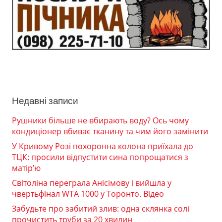
Недавні записи
Рушники більше не вбирають воду? Ось чому
кондиціонер вбиває тканину та чим його замінити
У Кривому Розі похоронна колона приїхала до
ТЦК: просили відпустити сина попрощатися з
матір’ю
Світоліна переграла Анісімову і вийшла у
чвертьфінал WTA 1000 у Торонто. Відео
Забудьте про забитий злив: одна склянка солі
прочистить труби за 20 хвилин