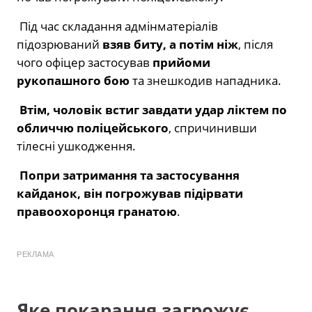
Під час складання адмінматеріалів
підозрюваний
взяв биту, а потім ніж
, після
чого офіцер застосував
прийоми
рукопашного бою
та знешкодив нападника.
Втім, чоловік встиг завдати удар ліктем по
обличчю поліцейського
, спричинивши
тілесні ушкодження.
Попри затримання та застосування
кайданок, він погрожував підірвати
правоохоронця гранатою
.
РЕКЛАМА
Яке покарання загрожує