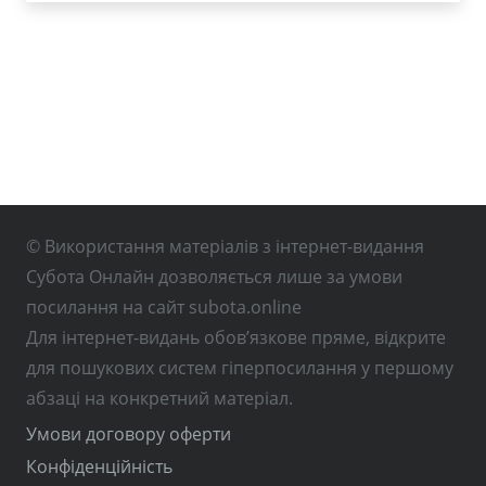
© Використання матеріалів з інтернет-видання
Субота Онлайн дозволяється лише за умови
посилання на сайт subota.online
Для інтернет-видань обов’язкове пряме, відкрите
для пошукових систем гіперпосилання у першому
абзаці на конкретний матеріал.
Умови договору оферти
Конфіденційність