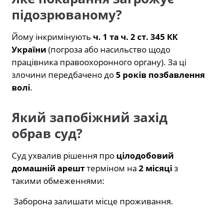
підозрюваному?
Йому інкримінують
ч. 1 та ч. 2 ст. 345 КК
України
(погроза або насильство щодо
працівника правоохоронного органу). За ці
злочини передбачено до
5 років позбавлення
волі
.
Який запобіжний захід
обрав суд?
Суд ухвалив рішення про
цілодобовий
домашній арешт
терміном на
2 місяці
з
такими обмеженнями:
Заборона залишати місце проживання.