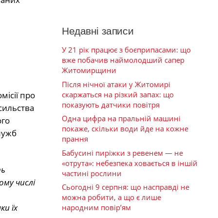
Недавні записи
У 21 рік працює з боєприпасами: що
вже побачив наймолодший сапер
Житомирщини
Після нічної атаки у Житомирі
скаржаться на різкий запах: що
ісії про
показують датчики повітря
сильства
Одна цифра на пральній машині
ого
покаже, скільки води йде на кожне
лужб
прання
Бабусині пиріжки з ревенем — не
«отрута»: небезпека ховається в іншій
ть
частині рослини
ому числі
Сьогодні 9 серпня: що насправді не
можна робити, а що є лише
ки їх
народним повір’ям