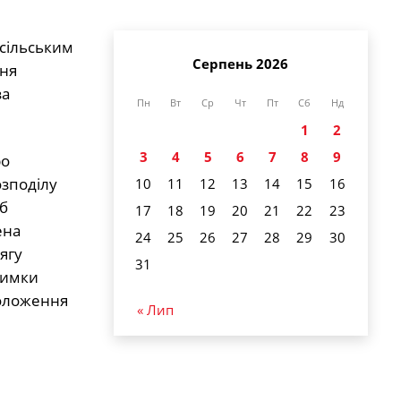
 сільським
Серпень 2026
ння
за
Пн
Вт
Ср
Чт
Пт
Сб
Нд
1
2
3
4
5
6
7
8
9
ро
озподілу
10
11
12
13
14
15
16
б
17
18
19
20
21
22
23
ена
24
25
26
27
28
29
30
ягу
31
римки
положення
« Лип