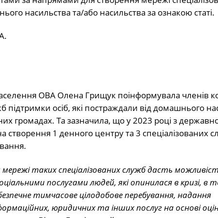
нього насильства та/або насильства за ознакою статі.
А.
аселення ОВА Олена Грищук поінформувала членів ком
б підтримки осіб, які постраждали від домашнього на
них громадах. Та зазначила, що у 2023 році з державн
а створення 1 денного центру та 3 спеціалізованих с
вання.
 мережі таких спеціалізованих служб дасть можливіс
іальними послугами людей, які опинилася в кризі, в т
безпечне тимчасове цілодобове перебування, надання
формаційних, юридичних та інших послуг на основі оцін