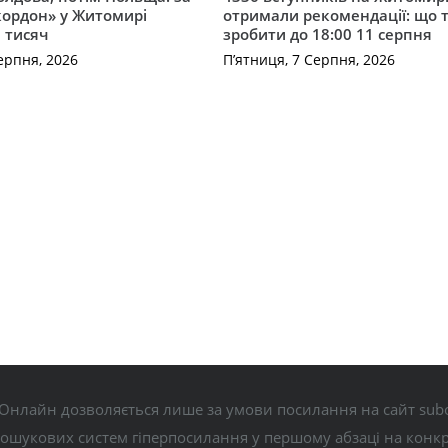
кордон» у Житомирі
отримали рекомендації: що 
 тисяч
зробити до 18:00 11 серпня
ерпня, 2026
П’ятниця, 7 Серпня, 2026
Онлайн дозволяється лише за умови посилання на сайт subo
пошукових систем гіперпосилання у першому абзаці на конк