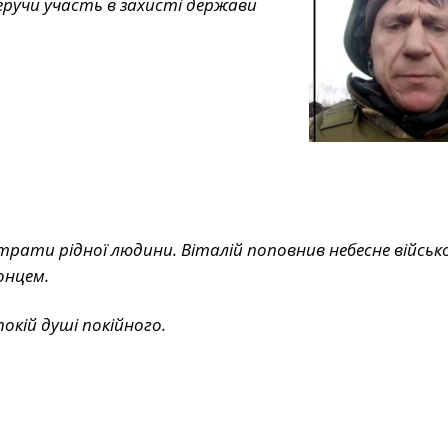
еручи участь в захисті держави
трати рідної людини. Віталій поповнив небесне військ
онцем.
окій душі покійного.