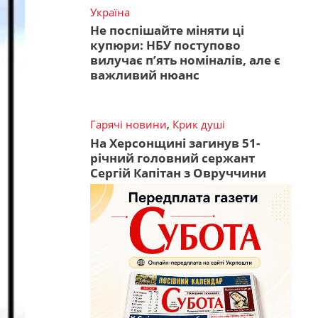
Україна
Не поспішайте міняти ці
купюри: НБУ поступово
вилучає п’ять номіналів, але є
важливий нюанс
Гарячі новини
,
Крик душі
На Херсонщині загинув 51-
річний головний сержант
Сергій Капітан з Овруччини