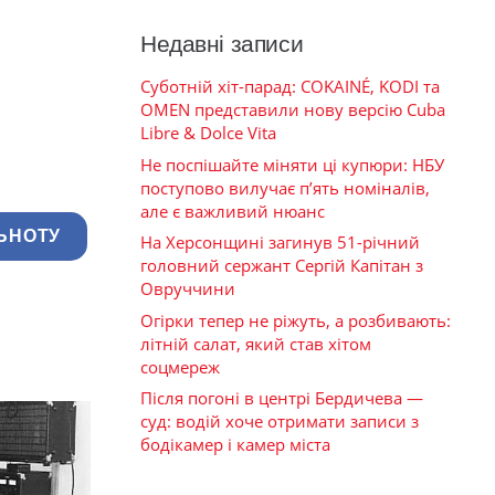
Недавні записи
Суботній хіт-парад: COKAINÉ, KODI та
OMEN представили нову версію Cuba
Libre & Dolce Vita
Не поспішайте міняти ці купюри: НБУ
поступово вилучає п’ять номіналів,
але є важливий нюанс
ЬНОТУ
На Херсонщині загинув 51-річний
головний сержант Сергій Капітан з
Овруччини
Огірки тепер не ріжуть, а розбивають:
літній салат, який став хітом
соцмереж
Після погоні в центрі Бердичева —
суд: водій хоче отримати записи з
бодікамер і камер міста