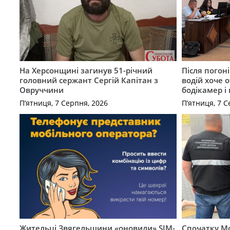
На Херсонщині загинув 51-річний
Після погон
головний сержант Сергій Капітан з
водій хоче 
Овруччини
бодікамер і
П’ятниця, 7 Серпня, 2026
П’ятниця, 7 С
Жительці Звягельщини «оновили» SIM-
Спочатку Мо