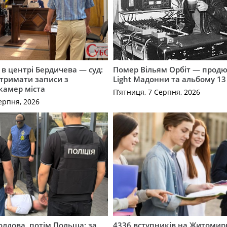
і в центрі Бердичева — суд:
Помер Вільям Орбіт — продю
отримати записи з
Light Мадонни та альбому 13 
 камер міста
П’ятниця, 7 Серпня, 2026
ерпня, 2026
лдова, потім Польща: за
4336 вступників на Житоми