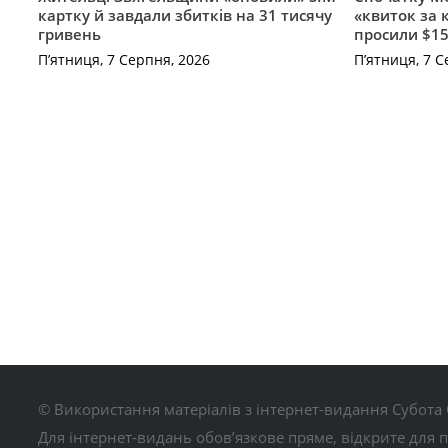
картку й завдали збитків на 31 тисячу
«квиток за 
гривень
просили $15
П’ятниця, 7 Серпня, 2026
П’ятниця, 7 С
© Використання матеріалів з інтернет-видання Субота 
Для інтернет-видань обов’язкове пряме, відкрите для 