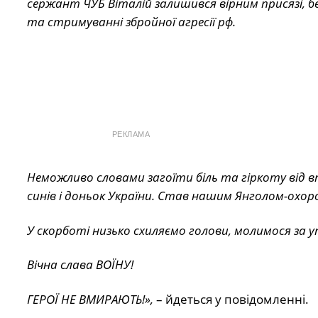
сержант ЧУБ Віталій залишився вірним присязі, б
та стримуванні збройної агресії рф.
РЕКЛАМА
Неможливо словами загоїти біль та гіркоту від в
синів і доньок України. Став нашим Янголом-охор
У скорботі низько схиляємо голови, молимося за уп
Вічна слава ВОЇНУ!
ГЕРОЇ НЕ ВМИРАЮТЬ!»,
– йдеться у повідомленні.