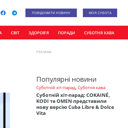
ПОВІДОМИТИ НОВИНУ
МОЯ СУБОТА
А
СВІТ
ЗДОРОВ’Я
ПОРАДИ
СУБОТНЯ КАВА
РЕКЛАМА
Популярні новини
Суботній хіт-парад
,
Суботня кава
Суботній хіт-парад: COKAINÉ,
KODI та OMEN представили
нову версію Cuba Libre & Dolce
Vita