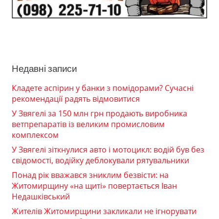
Недавні записи
Кладете аспірин у банки з помідорами? Сучасні
рекомендації радять відмовитися
У Звягелі за 150 млн грн продають виробника
ветпрепаратів із великим промисловим
комплексом
У Звягелі зіткнулися авто і мотоцикл: водій був без
свідомості, водійку деблокували рятувальники
Понад рік вважався зниклим безвісти: на
Житомирщину «на щиті» повертається Іван
Недашківський
Жителів Житомирщини закликали не ігнорувати