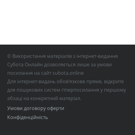
© Використання матеріалів з інтернет-видання
Субота Онлайн дозволяється лише за умови
посилання на сайт subota.online
Для інтернет-видань обов’язкове пряме, відкрите
для пошукових систем гіперпосилання у першому
абзаці на конкретний матеріал.
Умови договору оферти
Конфіденційність