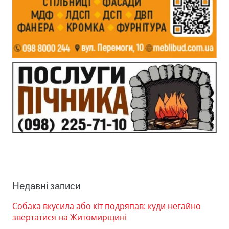
Недавні записи
Собака вкусила або кіт подряпав: куди негайно
звертатися на Житомирщині