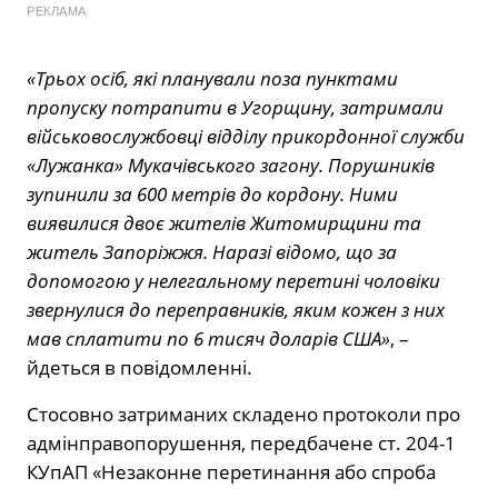
РЕКЛАМА
«Трьох осіб, які планували поза пунктами
пропуску потрапити в Угорщину, затримали
військовослужбовці відділу прикордонної служби
«Лужанка» Мукачівського загону. Порушників
зупинили за 600 метрів до кордону. Ними
виявилися двоє жителів Житомирщини та
житель Запоріжжя. Наразі відомо, що за
допомогою у нелегальному перетині чоловіки
звернулися до переправників, яким кожен з них
мав сплатити по 6 тисяч доларів США»
, –
йдеться в повідомленні.
Стосовно затриманих складено протоколи про
адмінправопорушення, передбачене ст. 204-1
КУпАП «Незаконне перетинання або спроба