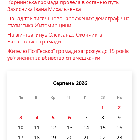
Корнинська громада провела в останню путь
Захисника Івана Михальченка
Понад три тисячі новонароджених: демографічна
статистика Житомирщини
На війні загинув Олександр Окончик із
Баранівської громади
Жителю Потіївської громади загрожує до 15 років
ув’язнення за вбивство співмешканки
Серпень 2026
Пн
Вт
Ср
Чт
Пт
Сб
Нд
1
2
3
4
5
6
7
8
9
10
11
12
13
14
15
16
17
18
19
20
21
22
23