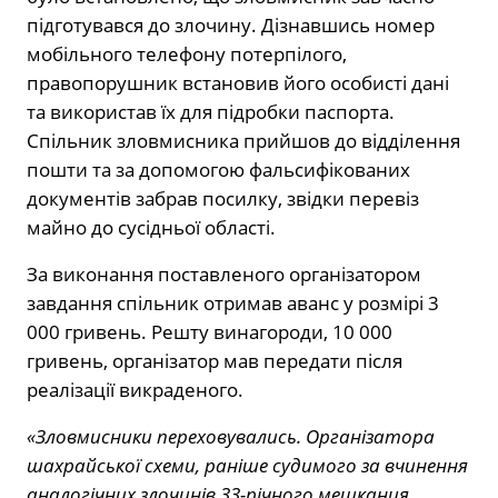
підготувався до злочину. Дізнавшись номер
мобільного телефону потерпілого,
правопорушник встановив його особисті дані
та використав їх для підробки паспорта.
Спільник зловмисника прийшов до відділення
пошти та за допомогою фальсифікованих
документів забрав посилку, звідки перевіз
майно до сусідньої області.
За виконання поставленого організатором
завдання спільник отримав аванс у розмірі 3
000 гривень. Решту винагороди, 10 000
гривень, організатор мав передати після
реалізації викраденого.
«Зловмисники переховувались. Організатора
шахрайської схеми, раніше судимого за вчинення
аналогічних злочинів 33-річного мешканця