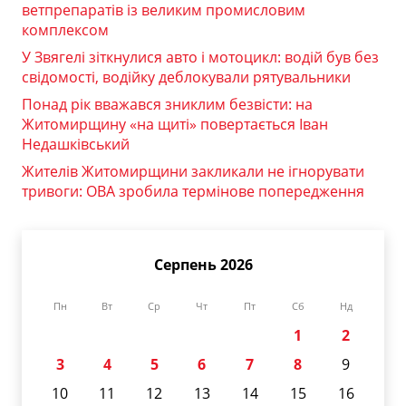
ветпрепаратів із великим промисловим
комплексом
У Звягелі зіткнулися авто і мотоцикл: водій був без
свідомості, водійку деблокували рятувальники
Понад рік вважався зниклим безвісти: на
Житомирщину «на щиті» повертається Іван
Недашківський
Жителів Житомирщини закликали не ігнорувати
тривоги: ОВА зробила термінове попередження
Серпень 2026
Пн
Вт
Ср
Чт
Пт
Сб
Нд
1
2
3
4
5
6
7
8
9
10
11
12
13
14
15
16