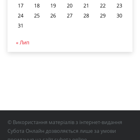
17
18
19
20
21
22
23
24
25
26
27
28
29
30
31
« Лип
© Використання матеріалів з інтернет-видання
Субота Онлайн дозволяється лише за умови
посилання на сайт subota.online