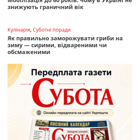
Мобілізація до 60 років: чому в Україні не
знижують граничний вік
Кулінарія
,
Суботні поради
Як правильно заморожувати гриби на
зиму — сирими, відвареними чи
обсмаженими