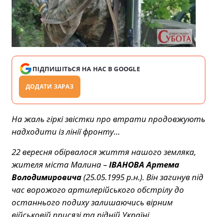
ПІДПИШІТЬСЯ НА НАС В GOOGLE
ДОДАТИ ЗАРАЗ
На жаль гіркі звістки про втрати продовжують
надходити із лінії фронту…
22 вересня обірвалося життя нашого земляка,
жителя міста Малина –
ІВАНОВА Артема
Володимировича
(25.05.1995 р.н.). Він загинув під
час ворожого артилерійського обстрілу до
останнього подиху залишаючись вірним
військовій присязі та рідній Україні.