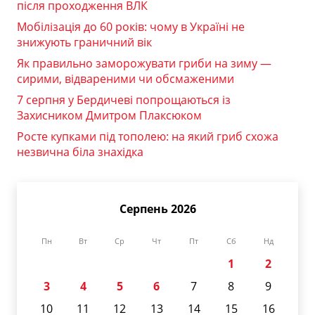
після проходження ВЛК
Мобілізація до 60 років: чому в Україні не
знижують граничний вік
Як правильно заморожувати гриби на зиму —
сирими, відвареними чи обсмаженими
7 серпня у Бердичеві попрощаються із
Захисником Дмитром Плаксюком
Росте купками під тополею: на який гриб схожа
незвична біла знахідка
Серпень 2026
Пн
Вт
Ср
Чт
Пт
Сб
Нд
1
2
3
4
5
6
7
8
9
10
11
12
13
14
15
16