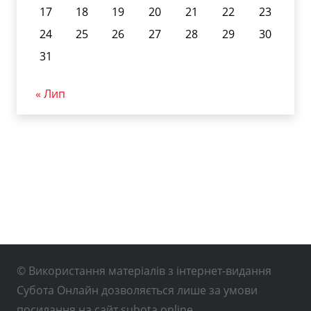
17
18
19
20
21
22
23
24
25
26
27
28
29
30
31
« Лип
© Використання матеріалів з інтернет-видання
Субота Онлайн дозволяється лише за умови
посилання на сайт subota.online