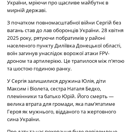
України, мріючи про щасливе майбутнє в
мирній державі.
З початком повномасштабної війни Сергій без
вагань став до лав оборонців України. 28 квітня
2025 року, рятуючи побратимів у районі
населеного пункту Диліївка Донецької області,
воїн загинув унаслідок ворожої атаки FPV-
дроном та артилерією. Це трапилося між п’ятою
та шостою годиною ранку.
У Сергія залишилися дружина Юлія, діти
Максим і Віолета, сестра Наталя Бедко,
племінники та батько Юрій. Його смерть —
велика втрата для громади, яка пам’ятатиме
Героя як мужнього, відданого та жертовного
сина України.
Про дату та час поховання буде повідомлено