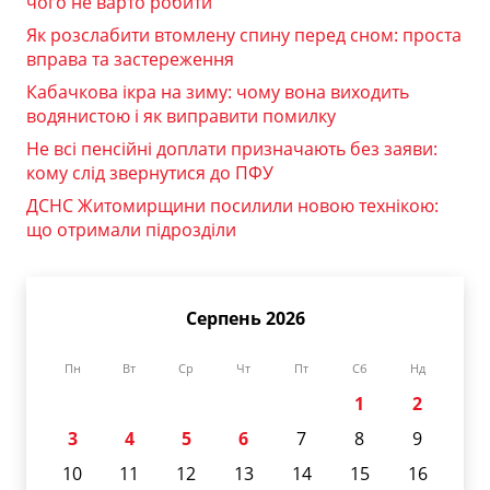
чого не варто робити
Як розслабити втомлену спину перед сном: проста
вправа та застереження
Кабачкова ікра на зиму: чому вона виходить
водянистою і як виправити помилку
Не всі пенсійні доплати призначають без заяви:
кому слід звернутися до ПФУ
ДСНС Житомирщини посилили новою технікою:
що отримали підрозділи
Серпень 2026
Пн
Вт
Ср
Чт
Пт
Сб
Нд
1
2
3
4
5
6
7
8
9
10
11
12
13
14
15
16