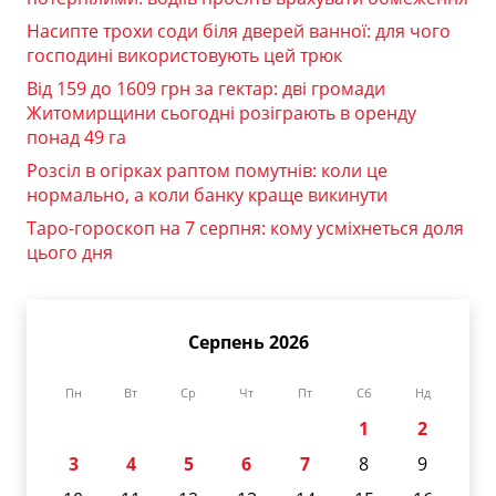
Насипте трохи соди біля дверей ванної: для чого
господині використовують цей трюк
Від 159 до 1609 грн за гектар: дві громади
Житомирщини сьогодні розіграють в оренду
понад 49 га
Розсіл в огірках раптом помутнів: коли це
нормально, а коли банку краще викинути
Таро-гороскоп на 7 серпня: кому усміхнеться доля
цього дня
Серпень 2026
Пн
Вт
Ср
Чт
Пт
Сб
Нд
1
2
3
4
5
6
7
8
9