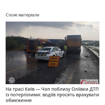
Схожі матеріали
На трасі Київ — Чоп поблизу Оліївки ДТП
із потерпілими: водіїв просять врахувати
обмеження