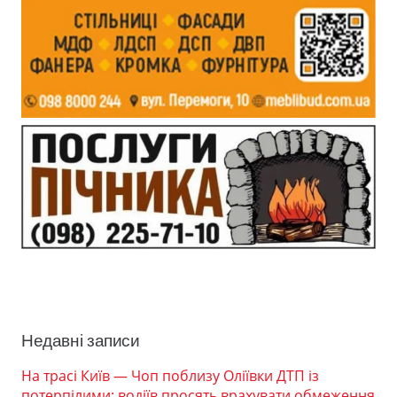
Недавні записи
На трасі Київ — Чоп поблизу Оліївки ДТП із
потерпілими: водіїв просять врахувати обмеження