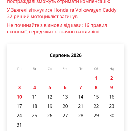
постраждалі зможуть отримати компенсацію
У Звягелі зіткнулися Honda та Volkswagen Caddy:
32-річний мотоцикліст загинув
Не починайте з відмови від кави: 16 правил
економії, серед яких є значно важливіші
Серпень 2026
Пн
Вт
Ср
Чт
Пт
Сб
Нд
1
2
3
4
5
6
7
8
9
10
11
12
13
14
15
16
17
18
19
20
21
22
23
24
25
26
27
28
29
30
31