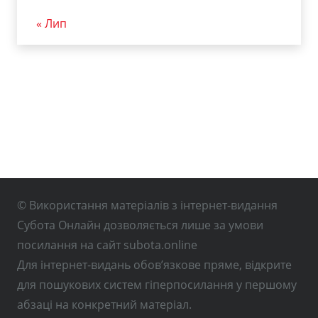
« Лип
© Використання матеріалів з інтернет-видання
Субота Онлайн дозволяється лише за умови
посилання на сайт subota.online
Для інтернет-видань обов’язкове пряме, відкрите
для пошукових систем гіперпосилання у першому
абзаці на конкретний матеріал.