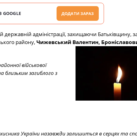
В GOOGLE
ДОДАТИ ЗАРАЗ
 державній адміністрації, захищаючи Батьківщину, з
ського району,
Чижевський Валентин, Броніславов
айонної військової
а близьким загиблого з
ахисника України назавжди залишиться в серцях та сп