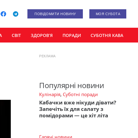
ПОВІДОМИТИ НОВИНУ
МОЯ СУБОТА
А
СВІТ
ЗДОРОВ’Я
ПОРАДИ
СУБОТНЯ КАВА
РЕКЛАМА
Популярні новини
Кулінарія
,
Суботні поради
Кабачки вже нікуди дівати?
Запечіть їх для салату з
помідорами — це хіт літа
Гарячі новини