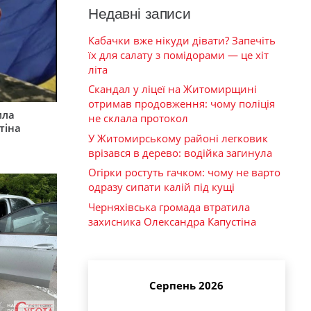
Недавні записи
Кабачки вже нікуди дівати? Запечіть
їх для салату з помідорами — це хіт
літа
Скандал у ліцеї на Житомирщині
отримав продовження: чому поліція
ила
не склала протокол
тіна
У Житомирському районі легковик
врізався в дерево: водійка загинула
Огірки ростуть гачком: чому не варто
одразу сипати калій під кущі
Черняхівська громада втратила
захисника Олександра Капустіна
Серпень 2026