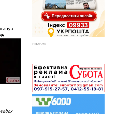
агинув
ич
,
РЕКЛАМА
огадах