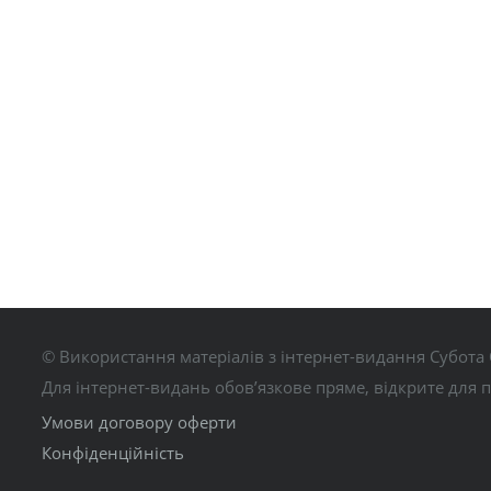
© Використання матеріалів з інтернет-видання Субота 
Для інтернет-видань обов’язкове пряме, відкрите для 
Умови договору оферти
Конфіденційність