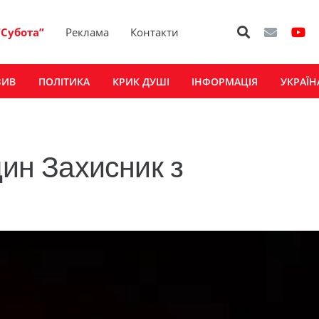
“Субота”
Реклама
Контакти
ЗИВ
ПОЛІТИКА
КРИК ДУШІ
ІНФОРМАЦІЯ
УКРАЇН
дин Захисник з