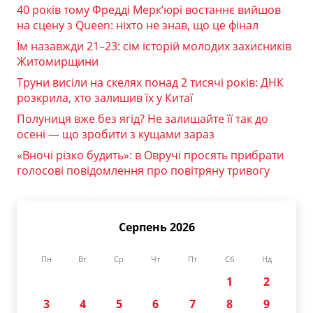
40 років тому Фредді Мерк’юрі востаннє вийшов
на сцену з Queen: ніхто не знав, що це фінал
Їм назавжди 21–23: сім історій молодих захисників
Житомирщини
Труни висіли на скелях понад 2 тисячі років: ДНК
розкрила, хто залишив їх у Китаї
Полуниця вже без ягід? Не залишайте її так до
осені — що зробити з кущами зараз
«Вночі різко будить»: в Овручі просять прибрати
голосові повідомлення про повітряну тривогу
Серпень 2026
Пн
Вт
Ср
Чт
Пт
Сб
Нд
1
2
3
4
5
6
7
8
9