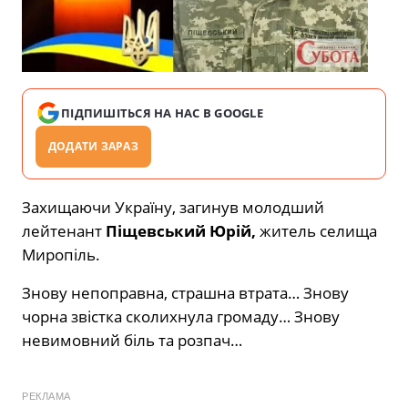
ПІДПИШІТЬСЯ НА НАС В GOOGLE
ДОДАТИ ЗАРАЗ
Захищаючи Україну, загинув молодший
лейтенант
Піщевський Юрій,
житель селища
Миропіль.
Знову непоправна, страшна втрата… Знову
чорна звістка сколихнула громаду… Знову
невимовний біль та розпач…
РЕКЛАМА