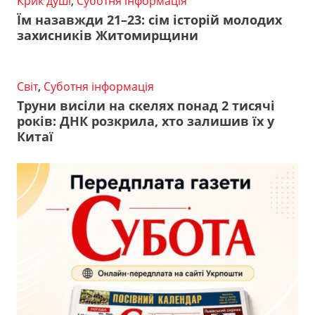
Крик душі
,
Суботня інформація
Їм назавжди 21–23: сім історій молодих
захисників Житомирщини
Світ
,
Суботня інформація
Труни висіли на скелях понад 2 тисячі
років: ДНК розкрила, хто залишив їх у
Китаї