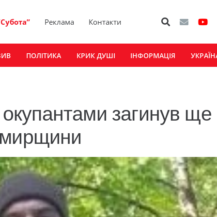
“Субота”
Реклама
Контакти
ЗИВ
ПОЛІТИКА
КРИК ДУШІ
ІНФОРМАЦІЯ
УКРАЇН
и окупантами загинув ще
омирщини