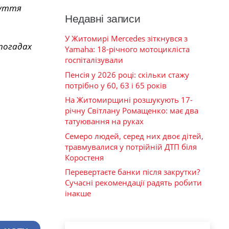
чуття
Недавні записи
У Житомирі Mercedes зіткнувся з
погадах
Yamaha: 18-річного мотоцикліста
госпіталізували
Пенсія у 2026 році: скільки стажу
потрібно у 60, 63 і 65 років
На Житомирщині розшукують 17-
річну Світлану Ромащенко: має два
татуювання на руках
Семеро людей, серед них двоє дітей,
травмувалися у потрійній ДТП біля
Коростеня
Перевертаєте банки після закрутки?
Сучасні рекомендації радять робити
інакше