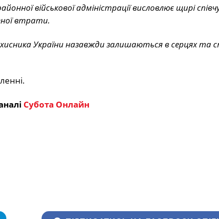
айонної військової адміністрації висловлює щирі спів
вної втрати.
ахисника України назавжди залишаються в серцях та с
мленні.
аналі
Субота Онлайн