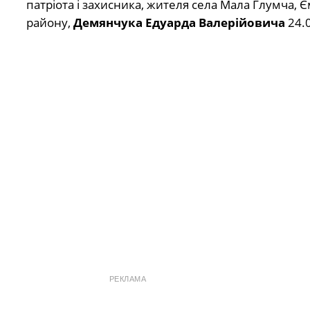
патріота і захисника, жителя села Мала Глумча,
району,
Демянчука Едуарда Валерійовича
24.0
РЕКЛАМА