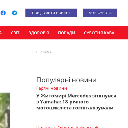
ПОВІДОМИТИ НОВИНУ
МОЯ СУБОТА
А
СВІТ
ЗДОРОВ’Я
ПОРАДИ
СУБОТНЯ КАВА
РЕКЛАМА
Популярні новини
Гарячі новини
У Житомирі Mercedes зіткнувся
з Yamaha: 18-річного
мотоцикліста госпіталізували
Політика
,
Суботня інформація
,