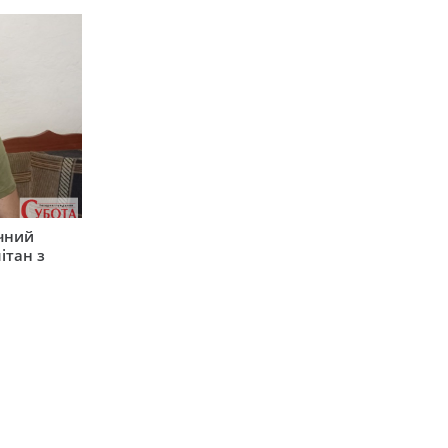
ічний
ітан з