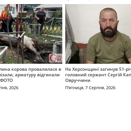
лина корова провалилася в
На Херсонщині загинув 51-р
різали, арматуру відгинали
головний сержант Сергій Кап
. ФОТО
Овруччини
пня, 2026
П’ятниця, 7 Серпня, 2026