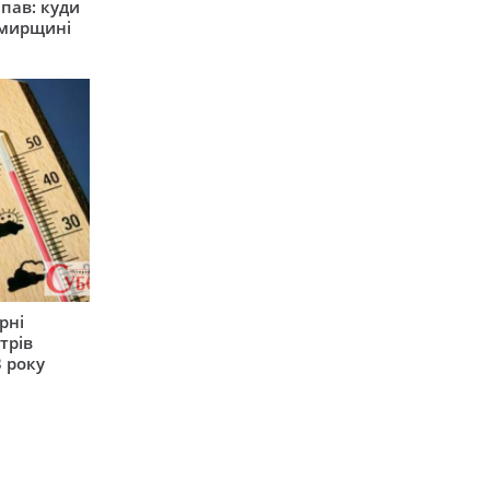
япав: куди
омирщині
рні
трів
 року