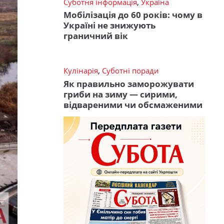
Суботня інформація
,
Україна
Мобілізація до 60 років: чому в
Україні не знижують
граничний вік
Кулінарія
,
Суботні поради
Як правильно заморожувати
гриби на зиму — сирими,
відвареними чи обсмаженими