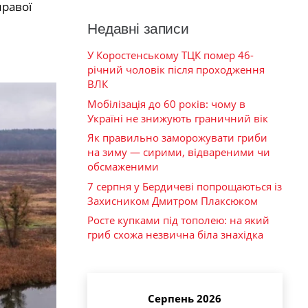
правої
Недавні записи
У Коростенському ТЦК помер 46-
річний чоловік після проходження
ВЛК
Мобілізація до 60 років: чому в
Україні не знижують граничний вік
Як правильно заморожувати гриби
на зиму — сирими, відвареними чи
обсмаженими
7 серпня у Бердичеві попрощаються із
Захисником Дмитром Плаксюком
Росте купками під тополею: на який
гриб схожа незвична біла знахідка
Серпень 2026