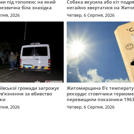
ми під тополею: на який
Собака вкусила або кіт подр
незвична біла знахідка
негайно звертатися на Жит
рпня, 2026
Четвер, 6 Серпня, 2026
ївської громади загрожує
Житомирщина б’є температу
 ув’язнення за вбивство
рекорди: стовпчики термоме
ки
перевищили показники 1963
рпня, 2026
Четвер, 6 Серпня, 2026