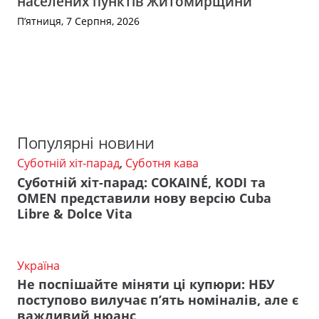
населених пунктів Житомирщини
П’ятниця, 7 Серпня, 2026
Популярні новини
Суботній хіт-парад
,
Суботня кава
Суботній хіт-парад: COKAINÉ, KODI та
OMEN представили нову версію Cuba
Libre & Dolce Vita
Україна
Не поспішайте міняти ці купюри: НБУ
поступово вилучає п’ять номіналів, але є
важливий нюанс