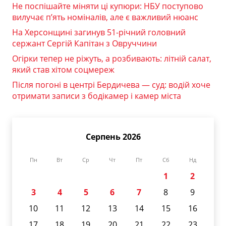
Не поспішайте міняти ці купюри: НБУ поступово
вилучає п’ять номіналів, але є важливий нюанс
На Херсонщині загинув 51-річний головний
сержант Сергій Капітан з Овруччини
Огірки тепер не ріжуть, а розбивають: літній салат,
який став хітом соцмереж
Після погоні в центрі Бердичева — суд: водій хоче
отримати записи з бодікамер і камер міста
Серпень 2026
Пн
Вт
Ср
Чт
Пт
Сб
Нд
1
2
3
4
5
6
7
8
9
10
11
12
13
14
15
16
17
18
19
20
21
22
23