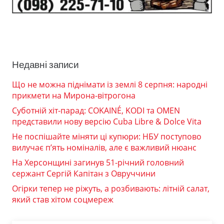
Недавні записи
Що не можна піднімати із землі 8 серпня: народні
прикмети на Мирона-вітрогона
Суботній хіт-парад: COKAINÉ, KODI та OMEN
представили нову версію Cuba Libre & Dolce Vita
Не поспішайте міняти ці купюри: НБУ поступово
вилучає п’ять номіналів, але є важливий нюанс
На Херсонщині загинув 51-річний головний
сержант Сергій Капітан з Овруччини
Огірки тепер не ріжуть, а розбивають: літній салат,
який став хітом соцмереж