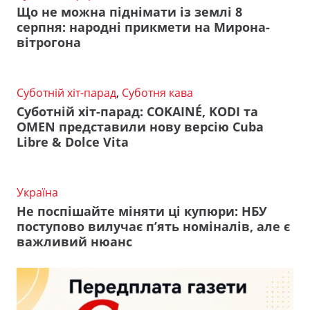
Що не можна піднімати із землі 8
серпня: народні прикмети на Мирона-
вітрогона
Суботній хіт-парад
,
Суботня кава
Суботній хіт-парад: COKAINÉ, KODI та
OMEN представили нову версію Cuba
Libre & Dolce Vita
Україна
Не поспішайте міняти ці купюри: НБУ
поступово вилучає п’ять номіналів, але є
важливий нюанс