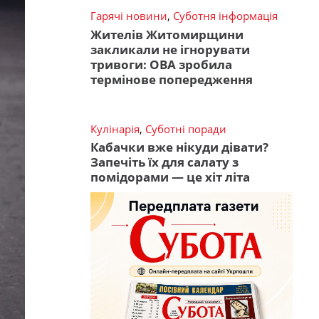
Гарячі новини
,
Суботня інформація
Жителів Житомирщини
закликали не ігнорувати
тривоги: ОВА зробила
термінове попередження
Кулінарія
,
Суботні поради
Кабачки вже нікуди дівати?
Запечіть їх для салату з
помідорами — це хіт літа