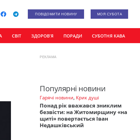
ПОВІДОМИТИ НОВИНУ
МОЯ СУБОТА
А
СВІТ
ЗДОРОВ’Я
ПОРАДИ
СУБОТНЯ КАВА
РЕКЛАМА
Популярні новини
Гарячі новини
,
Крик душі
Понад рік вважався зниклим
безвісти: на Житомирщину «на
щиті» повертається Іван
Недашківський