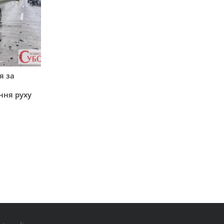
я за
ння руху