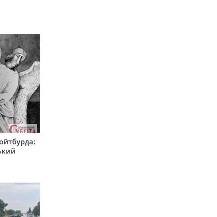
Ройтбурда:
ький