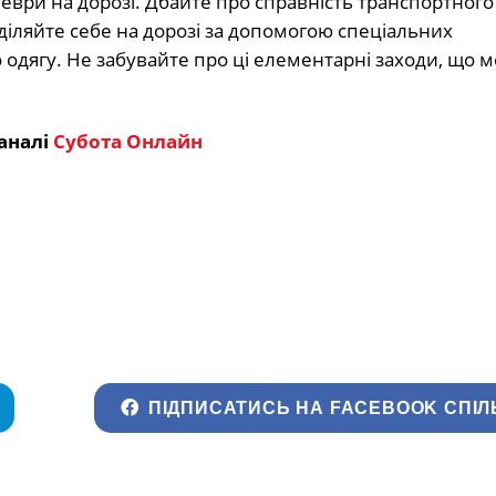
еври на дорозі. Дбайте про справність транспортного 
іляйте себе на дорозі за допомогою спеціальних
 одягу. Не забувайте про ці елементарні заходи, що 
аналі
Субота Онлайн
ПІДПИСАТИСЬ НА FACEBOOK СПІЛ