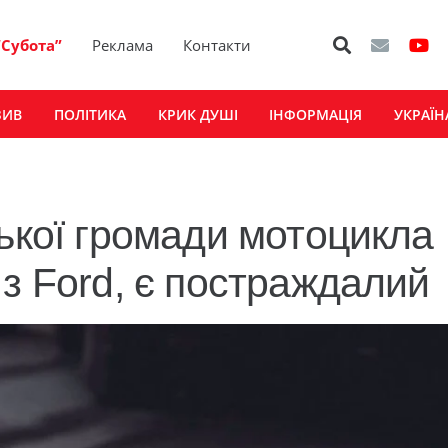
“Субота”
Реклама
Контакти
ЗИВ
ПОЛІТИКА
КРИК ДУШІ
ІНФОРМАЦІЯ
УКРАЇН
ської громади мотоцикла
з Ford, є постраждалий