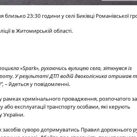
 близько 23:30 години у селі Биківці Романівської гр
іції в Житомирській області.
цикла «Spark», рухаючись вулицею села, зіткнувся із
ороту. У результаті ДТП водій двоколісника отримав
, –
йдеться у повідомленні.
 у рамках кримінального провадження, розпочатого за ч
або експлуатації транспорту особами, які керують
 України.
их засобів суворо дотримуватись Правил дорожнього р