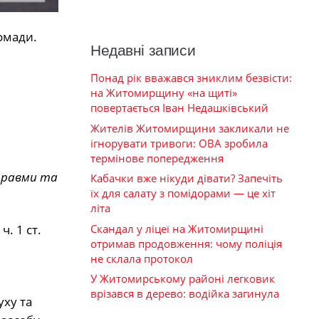
омади.
Недавні записи
Понад рік вважався зниклим безвісти:
на Житомирщину «на щиті»
повертається Іван Недашківський
Жителів Житомирщини закликали не
ігнорувати тривоги: ОВА зробила
термінове попередження
 травми та
Кабачки вже нікуди дівати? Запечіть
їх для салату з помідорами — це хіт
літа
Скандал у ліцеї на Житомирщині
. 1 ст.
отримав продовження: чому поліція
не склала протокол
У Житомирському районі легковик
врізався в дерево: водійка загинула
уху та