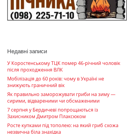
Недавні записи
У Коростенському ТЦК помер 46-річний чоловік
після проходження ВЛК
Мобілізація до 60 років: чому в Україні не
знижують граничний вік
Як правильно заморожувати гриби на зиму —
сирими, відвареними чи обсмаженими
7 серпня у Бердичеві попрощаються із
Захисником Дмитром Плаксюком
Росте купками під тополею: на який гриб схожа
незвична біла знахідка