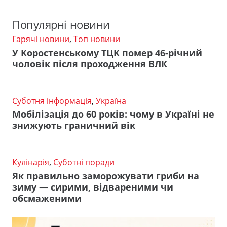
Популярні новини
Гарячі новини
,
Топ новини
У Коростенському ТЦК помер 46-річний
чоловік після проходження ВЛК
Суботня інформація
,
Україна
Мобілізація до 60 років: чому в Україні не
знижують граничний вік
Кулінарія
,
Суботні поради
Як правильно заморожувати гриби на
зиму — сирими, відвареними чи
обсмаженими