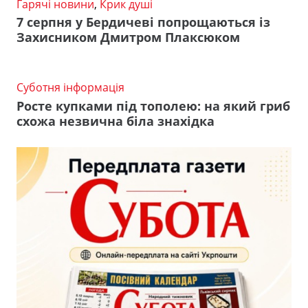
Гарячі новини
,
Крик душі
7 серпня у Бердичеві попрощаються із
Захисником Дмитром Плаксюком
Суботня інформація
Росте купками під тополею: на який гриб
схожа незвична біла знахідка