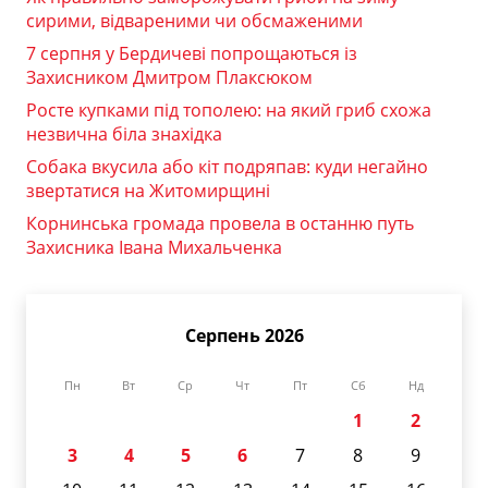
сирими, відвареними чи обсмаженими
7 серпня у Бердичеві попрощаються із
Захисником Дмитром Плаксюком
Росте купками під тополею: на який гриб схожа
незвична біла знахідка
Собака вкусила або кіт подряпав: куди негайно
звертатися на Житомирщині
Корнинська громада провела в останню путь
Захисника Івана Михальченка
Серпень 2026
Пн
Вт
Ср
Чт
Пт
Сб
Нд
1
2
3
4
5
6
7
8
9