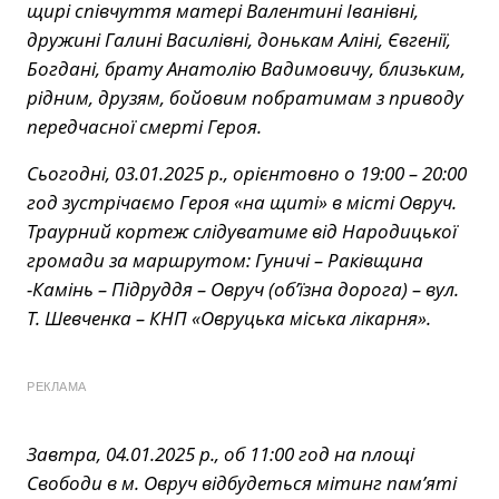
щирі співчуття матері Валентині Іванівні,
дружині Галині Василівні, донькам Аліні, Євгенії,
Богдані, брату Анатолію Вадимовичу, близьким,
рідним, друзям, бойовим побратимам з приводу
передчасної смерті Героя.
Сьогодні, 03.01.2025 р., орієнтовно о 19:00 – 20:00
год зустрічаємо Героя «на щиті» в місті Овруч.
Траурний кортеж слідуватиме від Народицької
громади за маршрутом: Гуничі – Раківщина
-Камінь – Підруддя – Овруч (об’їзна дорога) – вул.
Т. Шевченка – КНП «Овруцька міська лікарня».
РЕКЛАМА
Завтра, 04.01.2025 р., об 11:00 год на площі
Свободи в м. Овруч відбудеться мітинг пам’яті