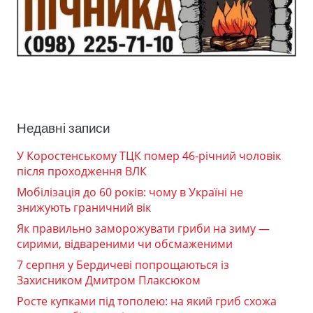
Недавні записи
У Коростенському ТЦК помер 46-річний чоловік
після проходження ВЛК
Мобілізація до 60 років: чому в Україні не
знижують граничний вік
Як правильно заморожувати гриби на зиму —
сирими, відвареними чи обсмаженими
7 серпня у Бердичеві попрощаються із
Захисником Дмитром Плаксюком
Росте купками під тополею: на який гриб схожа