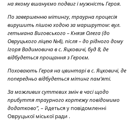
на якому вшануємо подвиг і мужність Героя.
По завершенню мітингу, траурна процесія
вирушить пішою ходою за маршрутом: вул.
гетьмана Виговського – Князя Олега (до
Овруцького ліцею №4), після – до рідного дому
Ігоря Вадимовича в с. Яцковичі, буд 8, де
відбудеться прощання з Героєм.
Поховають Героя на цвинтарі в с. Яцковичі, де
попередньо відбудеться мітинг пам’яті.
За можливих суттєвих змін в часі щодо
прибуття траурного кортежу повідомимо
додатково”,
– йдеться у повідомленні
Овруцької міської ради .