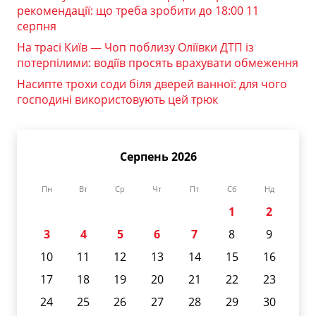
рекомендації: що треба зробити до 18:00 11
серпня
На трасі Київ — Чоп поблизу Оліївки ДТП із
потерпілими: водіїв просять врахувати обмеження
Насипте трохи соди біля дверей ванної: для чого
господині використовують цей трюк
Серпень 2026
Пн
Вт
Ср
Чт
Пт
Сб
Нд
1
2
3
4
5
6
7
8
9
10
11
12
13
14
15
16
17
18
19
20
21
22
23
24
25
26
27
28
29
30