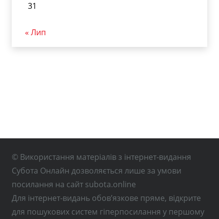
31
« Лип
© Використання матеріалів з інтернет-видання
Субота Онлайн дозволяється лише за умови
посилання на сайт subota.online
Для інтернет-видань обов’язкове пряме, відкрите
для пошукових систем гіперпосилання у першому