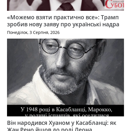
«Можемо взяти практично все»: Трамп
зробив нову заяву про українські надра
Понеділок, 3 Серпня, 2026
Він народився Хуаном у Касабланці: як
Жан Рено йшов до ролі Леона