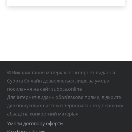
© Використання матеріалів з інтернет-видання
Субота Онлайн дозволяється лише за умови
посилання на сайт subota.online
Для інтернет-видань обов’язкове пряме, відкрите
для пошукових систем гіперпосилання у першому
абзаці на конкретний матеріал.
Умови договору оферти