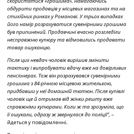
скористатися «грошима», намагаючись
обдурити продавців у місцевих магазинах та на
стихійних ринках у Романові. У трьох випадках
його намір розрахуватися сувенірними грошима
був припинений. Продавчині вчасно розгледіли
несправжню купюру та відмовились продавати
товар ошуканцю.
Після цих невдач чоловік вирішив змінити
тактику і випробувати вдачу вже на довірливих
пенсіонерах. Тож він розрахувався сувенірними
грошима з 84-річною місцевою жителькою,
придбавши у неї домашній тютюн. Після купівлі
чоловік ще й отримав від жінки решту вже
справжніми купюрами. Коли ж та зрозуміла, що
її ошукали, одразу ж звернулася до поліції”,
–
йдеться у повідомленні.