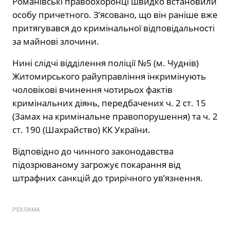
Романівські правоохоронці швидко встановили
особу причетного. З’ясовано, що він раніше вже
притягувався до кримінальної відповідальності
за майнові злочини.
Нині слідчі відділення поліції №5 (м. Чуднів)
Житомирського райуправління інкримінують
чоловікові вчинення чотирьох фактів
кримінальних діянь, передбачених ч. 2 ст. 15
(Замах на кримінальне правопорушення) та ч. 2
ст. 190 (Шахрайство) КК України.
Відповідно до чинного законодавства
підозрюваному загрожує покарання від
штрафних санкцій до трирічного ув’язнення.
РЕКЛАМА