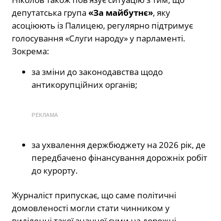
депутатська група
«За майбутнє»
, яку
асоціюють із Палицею, регулярно підтримує
голосування «Слуги народу» у парламенті.
Зокрема:
за зміни до законодавства щодо
антикорупційних органів;
РЕКЛАМА
за ухвалення держбюджету на 2026 рік, де
передбачено фінансування дорожніх робіт
до курорту.
Журналіст припускає, що саме політичні
домовленості могли стати чинником у
виділенні такої значної суми на дорожні