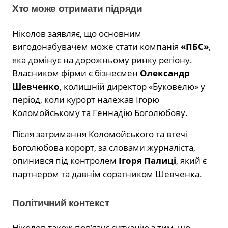
Хто може отримати підряди
Ніколов заявляє, що основним
вигодонабувачем може стати компанія
«ПБС»
,
яка домінує на дорожньому ринку регіону.
Власником фірми є бізнесмен
Олександр
Шевченко
, колишній директор «Буковелю» у
період, коли курорт належав Ігорю
Коломойському та Геннадію Боголюбову.
Після затримання Коломойського та втечі
Боголюбова корорт, за словами журналіста,
опинився під контролем
Ігоря Палиці
, який є
партнером та давнім соратником Шевченка.
Політичний контекст
Ніколов також пов’язує ситуацію з тим, що