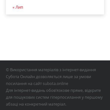
« Лип
© Використання матеріалів з інтернет-видання
Субота Онлайн дозволяється лише за умови
посилання на сайт subota.online
Для інтернет-видань обов’язкове пряме, відкрите
для пошукових систем гіперпосилання у першому
абзаці на конкретний матеріал.