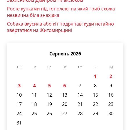
Захисником Дмитром Плаксюком
Росте купками під тополею: на який гриб схожа
незвична біла знахідка
Собака вкусила або кіт подряпав: куди негайно
звертатися на Житомирщині
Серпень 2026
Пн
Вт
Ср
Чт
Пт
Сб
Нд
1
2
3
4
5
6
7
8
9
10
11
12
13
14
15
16
17
18
19
20
21
22
23
24
25
26
27
28
29
30
31