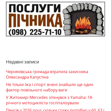
Недавні записи
Черняхівська громада втратила захисника
Олександра Капустіна
Не тільки їжа і спорт: вчені знайшли ще один
фактор повільного набору ваги
У Житомирі Mercedes зіткнувся з Yamaha: 18-
річного мотоцикліста госпіталізували
Пенсія у 2026 році: скільки стажу потрібно у 60, 63 і