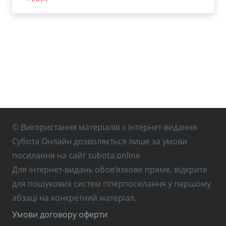
© Використання матеріалів з інтернет-видання
Субота Онлайн дозволяється лише за умови
посилання на сайт subota.online
Для інтернет-видань обов’язкове пряме, відкрите
для пошукових систем гіперпосилання у першому
абзаці на конкретний матеріал.
Умови договору оферти