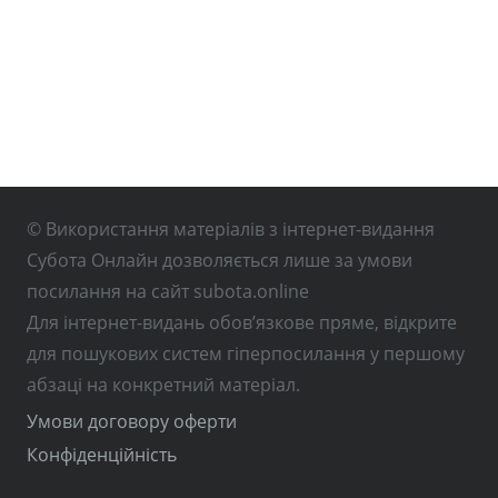
© Використання матеріалів з інтернет-видання
Субота Онлайн дозволяється лише за умови
посилання на сайт subota.online
Для інтернет-видань обов’язкове пряме, відкрите
для пошукових систем гіперпосилання у першому
абзаці на конкретний матеріал.
Умови договору оферти
Конфіденційність