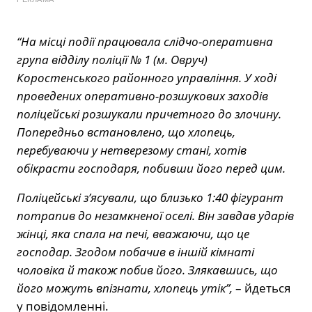
“На місці події працювала слідчо-оперативна
група відділу поліції № 1 (м. Овруч)
Коростенського районного управління. У ході
проведених оперативно-розшукових заходів
поліцейські розшукали причетного до злочину.
Попередньо встановлено, що хлопець,
перебуваючи у нетверезому стані, хотів
обікрасти господаря, побивши його перед цим.
Поліцейські з’ясували, що близько 1:40 фігурант
потрапив до незамкненої оселі. Він завдав ударів
жінці, яка спала на печі, вважаючи, що це
господар. Згодом побачив в іншій кімнаті
чоловіка й також побив його. Злякавшись, що
його можуть впізнати, хлопець утік”,
– йдеться
у повідомленні.