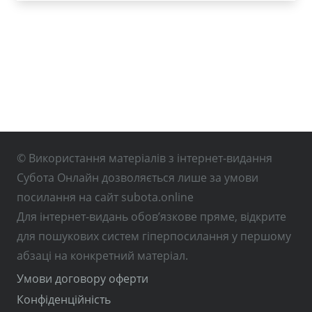
© Використання матеріалів з інтернет-видання
Субота Онлайн дозволяється лише за умови
посилання на сайт subota.online
Для інтернет-видань обов’язкове пряме, відкрите
для пошукових систем гіперпосилання у першому
абзаці на конкретний матеріал.
Умови договору оферти
Конфіденційність