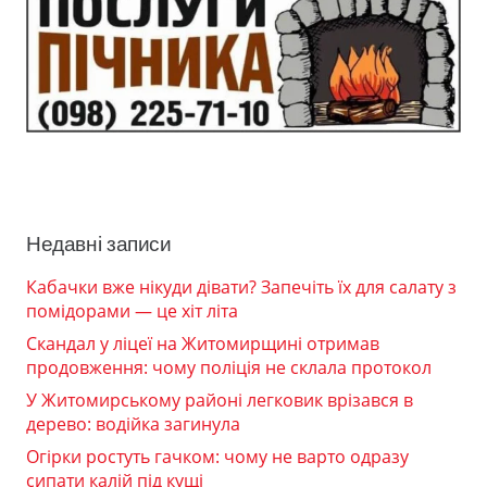
Недавні записи
Кабачки вже нікуди дівати? Запечіть їх для салату з
помідорами — це хіт літа
Скандал у ліцеї на Житомирщині отримав
продовження: чому поліція не склала протокол
У Житомирському районі легковик врізався в
дерево: водійка загинула
Огірки ростуть гачком: чому не варто одразу
сипати калій під кущі