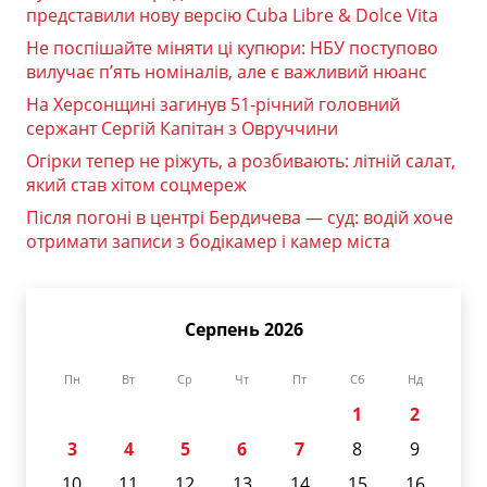
представили нову версію Cuba Libre & Dolce Vita
Не поспішайте міняти ці купюри: НБУ поступово
вилучає п’ять номіналів, але є важливий нюанс
На Херсонщині загинув 51-річний головний
сержант Сергій Капітан з Овруччини
Огірки тепер не ріжуть, а розбивають: літній салат,
який став хітом соцмереж
Після погоні в центрі Бердичева — суд: водій хоче
отримати записи з бодікамер і камер міста
Серпень 2026
Пн
Вт
Ср
Чт
Пт
Сб
Нд
1
2
3
4
5
6
7
8
9
10
11
12
13
14
15
16