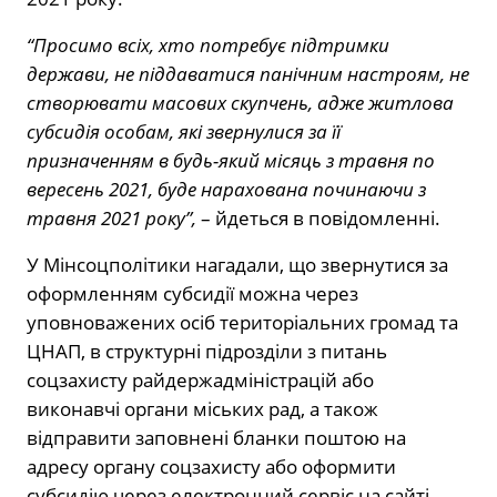
“Просимо всіх, хто потребує підтримки
держави, не піддаватися панічним настроям, не
створювати масових скупчень, адже житлова
субсидія особам, які звернулися за її
призначенням в будь-який місяць з травня по
вересень 2021, буде нарахована починаючи з
травня 2021 року”,
– йдеться в повідомленні.
У Мінсоцполітики нагадали, що звернутися за
оформленням субсидії можна через
уповноважених осіб територіальних громад та
ЦНАП, в структурні підрозділи з питань
соцзахисту райдержадміністрацій або
виконавчі органи міських рад, а також
відправити заповнені бланки поштою на
адресу органу соцзахисту або оформити
субсидію через електронний сервіс на сайті