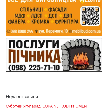
Недавні записи
Суботній хіт-парад: COKAINÉ, KODI та OMEN