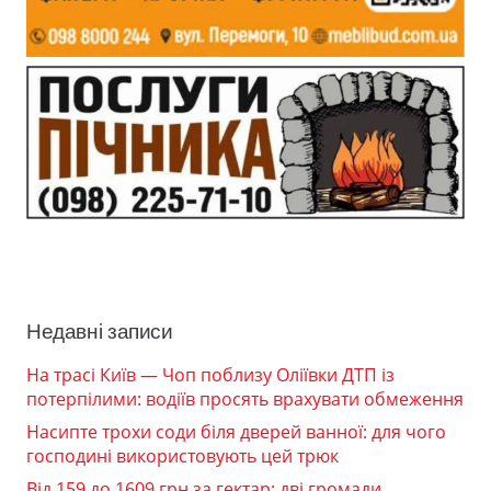
Недавні записи
На трасі Київ — Чоп поблизу Оліївки ДТП із
потерпілими: водіїв просять врахувати обмеження
Насипте трохи соди біля дверей ванної: для чого
господині використовують цей трюк
Від 159 до 1609 грн за гектар: дві громади