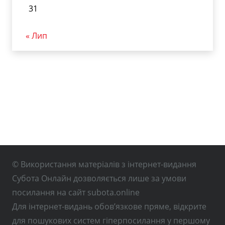
31
« Лип
© Використання матеріалів з інтернет-видання
Субота Онлайн дозволяється лише за умови
посилання на сайт subota.online
Для інтернет-видань обов’язкове пряме, відкрите
для пошукових систем гіперпосилання у першому