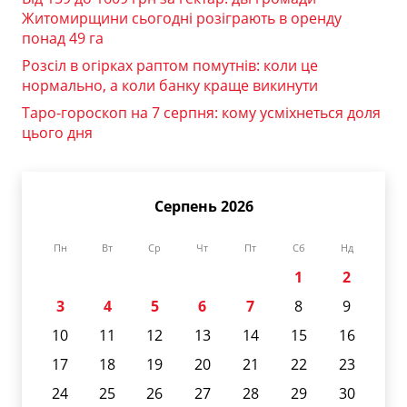
Житомирщини сьогодні розіграють в оренду
понад 49 га
Розсіл в огірках раптом помутнів: коли це
нормально, а коли банку краще викинути
Таро-гороскоп на 7 серпня: кому усміхнеться доля
цього дня
Серпень 2026
Пн
Вт
Ср
Чт
Пт
Сб
Нд
1
2
3
4
5
6
7
8
9
10
11
12
13
14
15
16
17
18
19
20
21
22
23
24
25
26
27
28
29
30