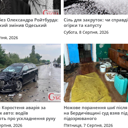
 без Олександра Ройтбурда:
Сіль для закруток: чи справді
який змінив Одеський
огірки та капусту
Субота, 8 Серпня, 2026
пня, 2026
я Коростеня аварія за
Ножове поранення шиї після 
 авто: водіїв
на Бердичівщині суд взяв під
ть про ускладнення руху
підозрюваного
ерпня, 2026
П’ятниця, 7 Серпня, 2026