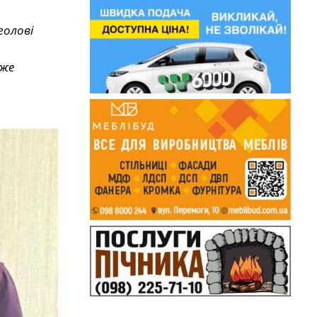
голові
дже