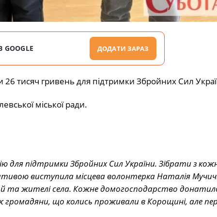
В GOOGLE
ДОДАТИ ЗАРАЗ
и 26 тисяч гривень для підтримки Збройних Сил Украї
евської міської ради.
ю для підтримки Збройних Сил України. Зібрати з кож
іативою виступила місцева волонтерка Наталія Мучичк
й та жителі села. Кожне домогосподарство донатило 
ож громадяни, що колись проживали в Корощині, але пер