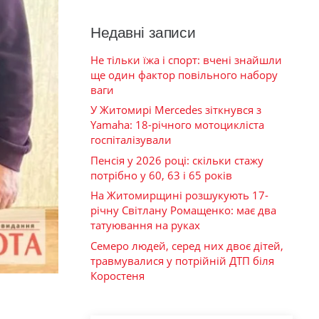
Недавні записи
Не тільки їжа і спорт: вчені знайшли
ще один фактор повільного набору
ваги
У Житомирі Mercedes зіткнувся з
Yamaha: 18-річного мотоцикліста
госпіталізували
Пенсія у 2026 році: скільки стажу
потрібно у 60, 63 і 65 років
На Житомирщині розшукують 17-
річну Світлану Ромащенко: має два
татуювання на руках
Семеро людей, серед них двоє дітей,
травмувалися у потрійній ДТП біля
Коростеня