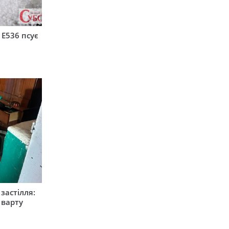
 Е536 псує
застілля:
 варту