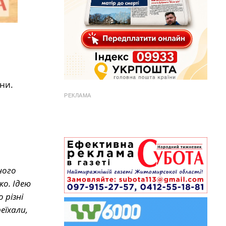
ни.
РЕКЛАМА
ного
о. Ідею
різні
еїхали,