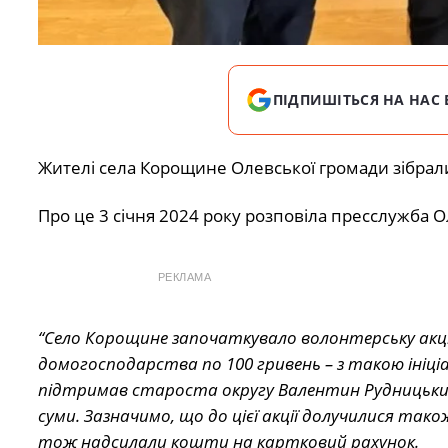
ПІДПИШІТЬСЯ НА НАС 
Жителі села Корощине Олевської громади зібрал
Про це 3 січня 2024 року розповіла пресслужба Ол
РЕКЛАМА
“Село Корощине започаткувало волонтерську акці
домогосподарства по 100 гривень – з такою ініц
підтримав староста округу Валентин Рудницьки
суми. Зазначимо, що до цієї акції долучилися так
тож надсилали кошти на картковий рахунок.