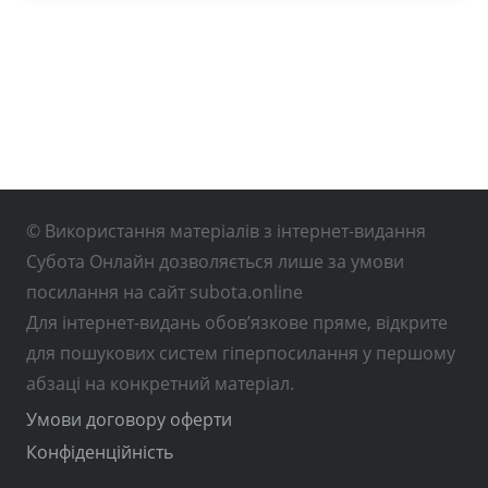
© Використання матеріалів з інтернет-видання
Субота Онлайн дозволяється лише за умови
посилання на сайт subota.online
Для інтернет-видань обов’язкове пряме, відкрите
для пошукових систем гіперпосилання у першому
абзаці на конкретний матеріал.
Умови договору оферти
Конфіденційність