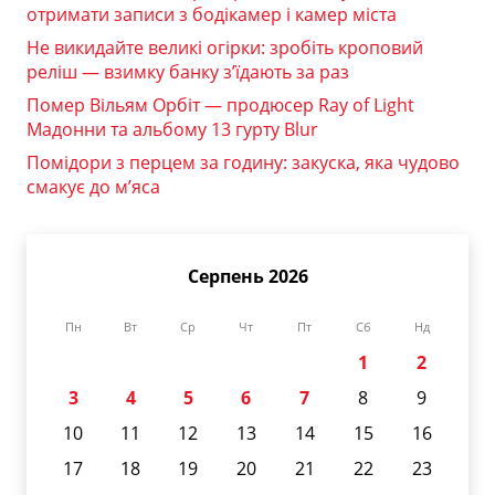
отримати записи з бодікамер і камер міста
Не викидайте великі огірки: зробіть кроповий
реліш — взимку банку з’їдають за раз
Помер Вільям Орбіт — продюсер Ray of Light
Мадонни та альбому 13 гурту Blur
Помідори з перцем за годину: закуска, яка чудово
смакує до м’яса
Серпень 2026
Пн
Вт
Ср
Чт
Пт
Сб
Нд
1
2
3
4
5
6
7
8
9
10
11
12
13
14
15
16
17
18
19
20
21
22
23