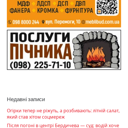
Недавні записи
Огірки тепер не ріжуть, а розбивають: літній салат,
який став хітом соцмереж
Після погоні в центрі Бердичева — суд: водій хоче