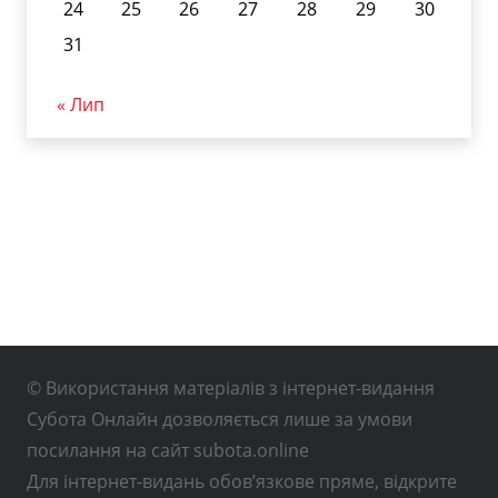
24
25
26
27
28
29
30
31
« Лип
© Використання матеріалів з інтернет-видання
Субота Онлайн дозволяється лише за умови
посилання на сайт subota.online
Для інтернет-видань обов’язкове пряме, відкрите