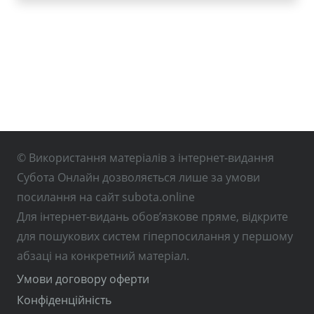
© Використання матеріалів з інтернет-видання
Субота Онлайн дозволяється лише за умови
посилання на сайт subota.online
Для інтернет-видань обов’язкове пряме, відкрите
для пошукових систем гіперпосилання у першому
абзаці на конкретний матеріал.
Умови договору оферти
Конфіденційність