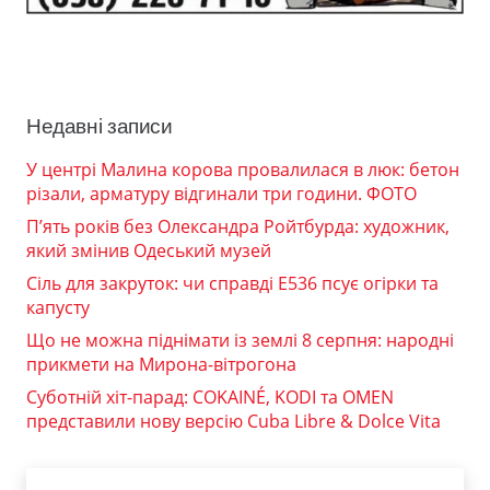
Недавні записи
У центрі Малина корова провалилася в люк: бетон
різали, арматуру відгинали три години. ФОТО
П’ять років без Олександра Ройтбурда: художник,
який змінив Одеський музей
Сіль для закруток: чи справді Е536 псує огірки та
капусту
Що не можна піднімати із землі 8 серпня: народні
прикмети на Мирона-вітрогона
Суботній хіт-парад: COKAINÉ, KODI та OMEN
представили нову версію Cuba Libre & Dolce Vita