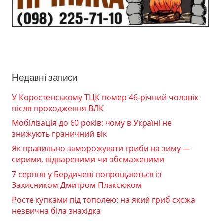
Недавні записи
У Коростенському ТЦК помер 46-річний чоловік
після проходження ВЛК
Мобілізація до 60 років: чому в Україні не
знижують граничний вік
Як правильно заморожувати гриби на зиму —
сирими, відвареними чи обсмаженими
7 серпня у Бердичеві попрощаються із
Захисником Дмитром Плаксюком
Росте купками під тополею: на який гриб схожа
незвична біла знахідка