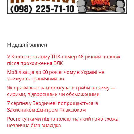
Недавні записи
У Коростенському ТЦК помер 46-річний чоловік
після проходження ВЛК
Мобілізація до 60 років: чому в Україні не
знижують граничний вік
Як правильно заморожувати гриби на зиму —
сирими, відвареними чи обсмаженими
7 серпня у Бердичеві попрощаються із
Захисником Дмитром Плаксюком
Росте купками під тополею: на який гриб схожа
незвична біла знахідка