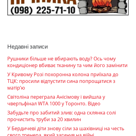
Недавні записи
Рушники більше не вбирають воду? Ось чому
кондиціонер вбиває тканину та чим його замінити
У Кривому Розі похоронна колона приїхала до
ТЦК: просили відпустити сина попрощатися з
матір’ю
Світоліна переграла Анісімову і вийшла у
чвертьфінал WTA 1000 у Торонто. Відео
Забудьте про забитий злив: одна склянка солі
прочистить труби за 20 хвилин
У Бердичеві діти знову сіли за шахівниці на честь
свого тренера, який загинув на війні