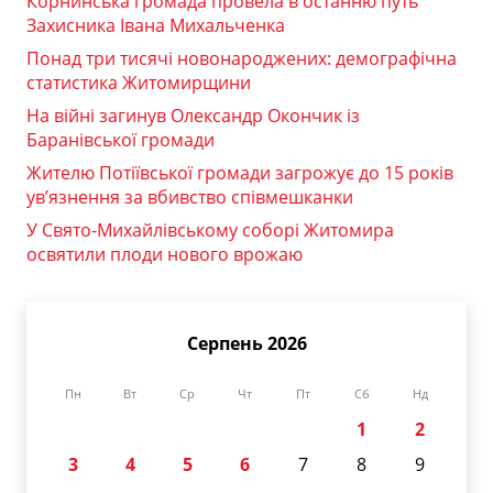
Корнинська громада провела в останню путь
Захисника Івана Михальченка
Понад три тисячі новонароджених: демографічна
статистика Житомирщини
На війні загинув Олександр Окончик із
Баранівської громади
Жителю Потіївської громади загрожує до 15 років
ув’язнення за вбивство співмешканки
У Свято-Михайлівському соборі Житомира
освятили плоди нового врожаю
Серпень 2026
Пн
Вт
Ср
Чт
Пт
Сб
Нд
1
2
3
4
5
6
7
8
9