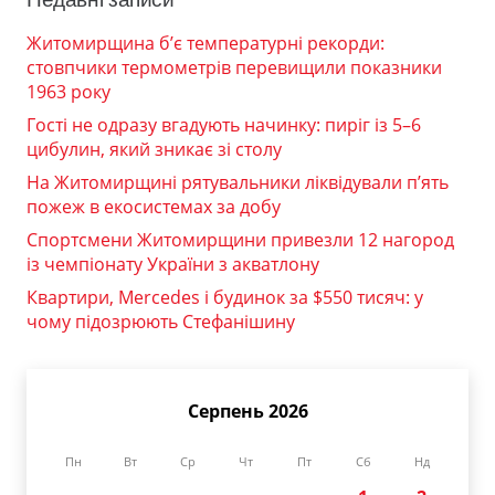
Житомирщина б’є температурні рекорди:
стовпчики термометрів перевищили показники
1963 року
Гості не одразу вгадують начинку: пиріг із 5–6
цибулин, який зникає зі столу
На Житомирщині рятувальники ліквідували п’ять
пожеж в екосистемах за добу
Спортсмени Житомирщини привезли 12 нагород
із чемпіонату України з акватлону
Квартири, Mercedes і будинок за $550 тисяч: у
чому підозрюють Стефанішину
Серпень 2026
Пн
Вт
Ср
Чт
Пт
Сб
Нд